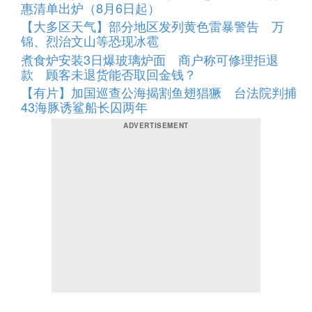
惠清单出炉（8月6日起）
【大多区天气】部分地区发列黄色雷暴警告 万
锦、烈治文山等恐现冰雹
煮食炉安装3日爆玻璃炉面 商户称可修理拒退
款 顾客未退货能否取回金钱？
【有片】加国巡查公海揭割鱼翅猖獗 台法院判捕
43海豚诱鲨船长囚两年