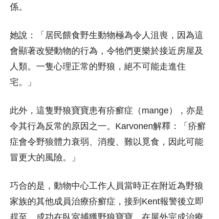
係。
她說：「居民餵食野生動物極為令人沮喪，因為這
會顯著改變動物的行為，令牠們更樂於接近房屋及
人類。一隻心理正常的野狼，絕不可能走進住
宅。」
此外，這隻野狼寶寶患有疥癬症（mange），亦是
令其行為反常的原因之一。Karvonen解釋：「疥癬
症會令野狼體力衰弱、消瘦、難以覓食，因此可能
冒更大的風險。」
巧合的是，動物中心工作人員當時正在附近為野狼
家族的其他成員治療疥癬症，接到Kent報警後立即
趕至，成功在臥室捕獲野狼寶寶，在屋外完成治療