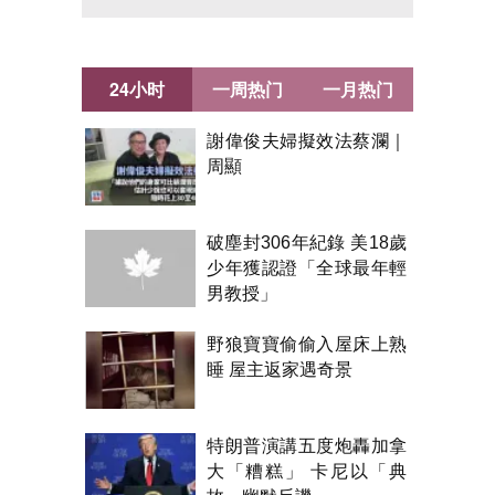
24小时
一周热门
一月热门
謝偉俊夫婦擬效法蔡瀾｜
周顯
破塵封306年紀錄 美18歲
少年獲認證「全球最年輕
男教授」
野狼寶寶偷偷入屋床上熟
睡 屋主返家遇奇景
特朗普演講五度炮轟加拿
大「糟糕」 卡尼以「典