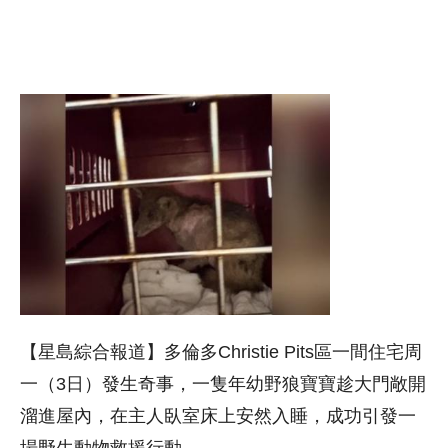
【星島綜合報道】多倫多Christie Pits區一間住宅周
一（3日）發生奇事，一隻年幼野狼寶寶趁大門敞開
溜進屋內，在主人臥室床上安然入睡，成功引發一
場野生動物救援行動。