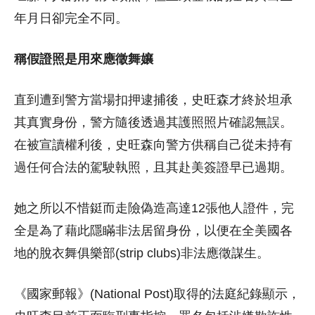
年月日卻完全不同。
稱假證照是用來應徵舞孃
直到遭到警方當場扣押逮捕後，史旺森才終於坦承
其真實身份，警方隨後透過其護照照片確認無誤。
在被宣讀權利後，史旺森向警方供稱自己從未持有
過任何合法的駕駛執照，且其赴美簽證早已過期。
她之所以不惜鋌而走險偽造高達12張他人證件，完
全是為了藉此隱瞞非法居留身份，以便在全美國各
地的脫衣舞俱樂部(strip clubs)非法應徵謀生。
《國家郵報》(National Post)取得的法庭紀錄顯示，