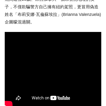
子，不僅欺騙警方自己擁有紐約駕照，更冒用偽造
姓名「布莉安娜·瓦倫蘇埃拉」(Brianna Valenzuela)
企圖矇混過關。