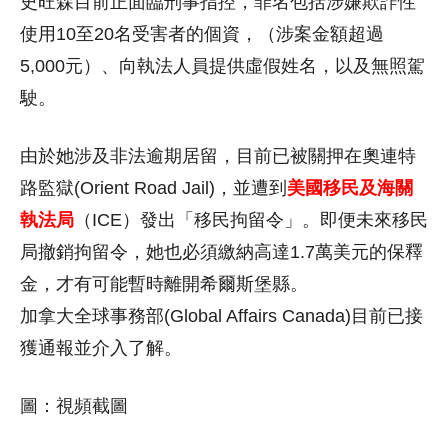
史旺森目前正面臨刑事指控，罪名包括涉嫌欺詐性
使用10至20名受害者的個資，（涉案金額超過
5,000元）、向執法人員提供虛假姓名，以及無照駕
駛。
由於她涉及非法逾期居留，目前已被關押在奧連特
路監獄(Orient Road Jail)，並遭到
美國移民及海關
執法局
（ICE）發出「移民拘留令」。即便未來移民
局撤銷拘留令，她也必須繳納高達1.7萬美元的保釋
金，才有可能暫時離開希爾斯堡縣。
加拿大全球事務部(Global Affairs Canada)目前已接
獲通報並介入了解。
圖：視頻截圖