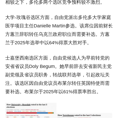
相较之下，多伦多两个选区竞争预料较不激烈。
大学-玫瑰谷选区方面，自由党派出多伦多大学家庭
医学项目主任Danielle Martin参选。该席位因前财长
方蕙兰辞职转任乌克兰政府职位而需要补选。方蕙
兰于2025年选举中以64%得票大胜对手。
士嘉堡西南选区方面，自由党候选人为早前转党的
安省省议员Doly Begum。她早前辞去安省新民主党
副党领及省议员职务，转战联邦选举，引起政坛关
注。该选区因自由党议员布莱尔转任英国特使而需
要补选。布莱尔于2025年以61%得票率胜出。