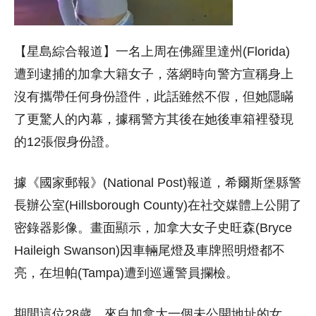
【星島綜合報道】一名上周在佛羅里達州(Florida)
遭到逮捕的加拿大籍女子，落網時向警方宣稱身上
沒有攜帶任何身份證件，此話雖然不假，但她隱瞞
了更驚人的內幕，據稱警方其後在她後車箱裡發現
的12張假身份證。
據《國家郵報》(National Post)報道，希爾斯堡縣警
長辦公室(Hillsborough County)在社交媒體上公開了
密錄器影像。畫面顯示，加拿大女子史旺森(Bryce
Haileigh Swanson)因車輛尾燈及車牌照明燈都不
亮，在坦帕(Tampa)遭到巡邏警員攔檢。
期間這位28歲、來自加拿大一個未公開地址的女