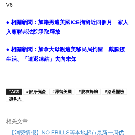
V6
● 相關新聞：
加籍男遭美國ICE拘留近四個月 家人
入稟聯邦法院爭取釋放
● 相關新聞：
加拿大母親遭美移民局拘留 戴腳鐐
生活、「遣返凍結」去向未知
TAGS
#假身份證
#滯留美國
#脫衣舞孃
#路遇攔檢
加拿大
相关文章
【消费情报】NO FRILLS等本地超市最新一周优