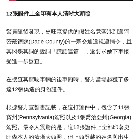
12張證件上全印有本人清晰大頭照
警員隨後發現，史旺森提供的假姓名竟牽涉到邁阿
密戴德縣(Dade County)的一宗交通違規逮捕令，且
其閃爍其詞的說詞「謊話連篇」，遂要求她下車接
受進一步盤查。
在搜查其駕駛車輛的後車廂時，警方當場起獲了多
達12張偽造的身份證件。
根據警方宣誓書記載，在這打證件中，包含了11張
賓州(Pennsylvania)駕照以及1張喬治亞州(Georgia)
駕照。最令人震驚的是，這12張證件上全部印著史
旺森本人的清晰大頭照，但上頭登載的姓名與出生