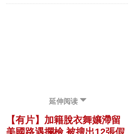
延伸阅读
【有片】加籍脫衣舞孃滯留
美國路遇攔檢 被搜出12張假