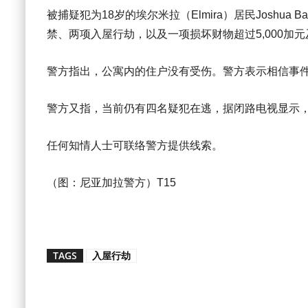
被捕疑犯为18岁的埃尔米拉（Elmira）居民Joshua
禁、两项入屋行劫，以及一项损坏财物超过5,000加
警方指出，公寓内的住户没有受伤。警方表示相信事
警方又指，当前仍有四名疑犯在逃，据闭路电视显示
任何知情人士可联络警方提供线索。
（图：尼亚加拉警方）T15
TAGS
入屋行劫