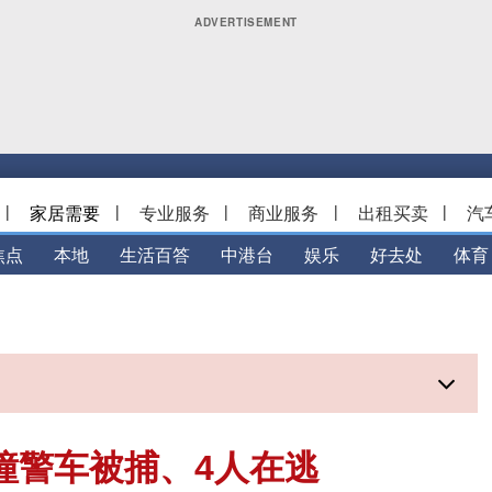
|
家居需要
|
专业服务
|
商业服务
|
出租买卖
|
汽
焦点
本地
生活百答
中港台
娱乐
好去处
体育
撞警车被捕、4人在逃