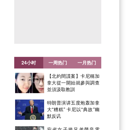
24小时
一周热门
一月热门
【北約間諜案】卡尼稱加
拿大從一開始就參與調查
並須汲取教訓
特朗普演讲五度炮轰加拿
大“糟糕” 卡尼以“典故”幽
默反讥
安省女子接兄弟聲音電