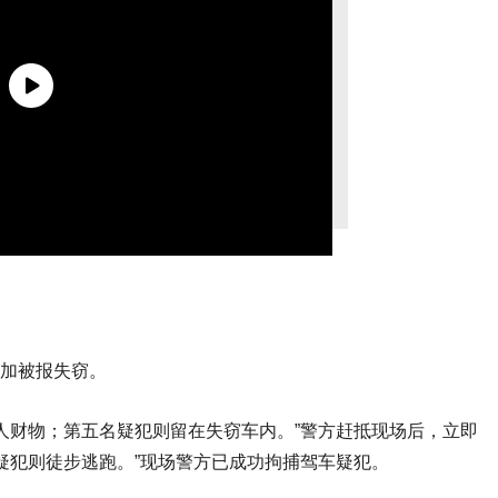
沙加被报失窃。
人财物；第五名疑犯则留在失窃车内。”警方赶抵现场后，立即
疑犯则徒步逃跑。”现场警方已成功拘捕驾车疑犯。