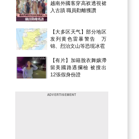
越南外國客穿高衩透視裙
入古蹟 職員勸離獲讚
【大多区天气】部分地区
发列黄色雷暴警告 万
锦、烈治文山等恐现冰雹
【有片】加籍脫衣舞孃滯
留美國路遇攔檢 被搜出
12張假身份證