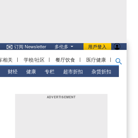
✉
订阅 Newsletter
多伦多
用戶登入
车相关
|
学校/社区
|
餐厅饮食
|
医疗健康
|
财经
健康
专栏
超市折扣
杂货折扣