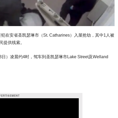
在安省圣凯瑟琳市（St. Catharines）入屋抢劫，其中1人被
民提供线索。
晨约4时，驾车到圣凯瑟琳市Lake Street及Welland