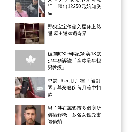
話 匯出12250元始知受
騙
野狼宝宝偷偷入屋床上熟
睡 屋主返家遇奇景
破塵封306年紀錄 美18歲
少年獲認證「全球最年輕
男教授」
卑詩Uber用戶稱「被訂
閱」尊榮服務 每月暗中扣
款
男子涉在萬錦市多個廁所
裝攝錄機 多名女性受害
遭偷拍