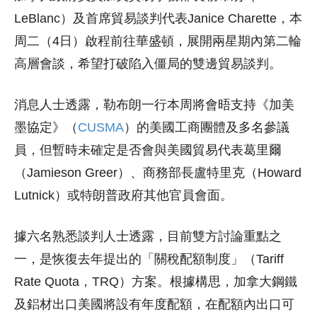
LeBlanc）及首席貿易談判代表Janice Charette，本
周二（4日）啟程前往華盛頓，展開兩星期內第二輪
高層會談，希望打破陷入僵局的雙邊貿易談判。
消息人士透露，勒布朗一行本周將會晤支持《加美
墨協定》（
CUSMA
）的美國工商團體及多名參議
員，但暫時未確定是否會與美國貿易代表葛里爾
（Jamieson Greer）、商務部長盧特里克（Howard
Lutnick）或特朗普政府其他官員會面。
據六名熟悉談判人士透露，目前雙方討論重點之
一，是恢復去年提出的「關稅配額制度」（Tariff
Rate Quota，TRQ）方案。根據構思，加拿大鋼鐵
及鋁材出口美國將設有年度配額，在配額內出口可