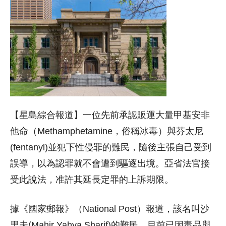
【星島綜合報道】一位先前承認販運大量甲基安非
他命（Methamphetamine，俗稱冰毒）與芬太尼
(fentanyl)並犯下性侵罪的難民，隨後主張自己受到
誤導，以為認罪就不會遭到驅逐出境。亞省法官接
受此說法，准許其延長定罪的上訴期限。
據《國家郵報》（National Post）報道，該名叫沙
里夫(Mahir Yahya Sharif)的難民，目前已因毒品與