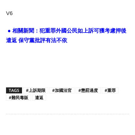
V6
● 相關新聞：犯重罪外國公民如上訴可獲考慮押後
遣返 保守黨批評有法不依
TAGS
#上訴期限
#加國法官
#懲罰過度
#重罪
#難民毒販
遣返