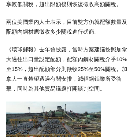
享較低關稅，超出限額後則恢復徵收高額關稅。
兩位美國業內人士表示，目前雙方仍就配額數量及
配額內鋼材應徵收多少關稅進行磋商。
《環球郵報》去年曾披露，當時方案建議按照加拿
大過往出口量設定配額，配額內鋼材關稅介乎10%
至15%，超出配額部分則徵收25%至50%關稅。加
拿大一直希望透過有關安排，減輕鋼鋁業所受衝
擊，同時為其他貿易議題打開談判空間。