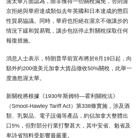
渥太華方面認為，除非獲得一些關稅減免，否則渥
京拒絕與華府達成類似去年英國和日本達成的懲罰
性貿易協議。同時，華府也拒絕在渥京不做讓步的
情況下緩和貿易戰，讓步包括停止對關稅採取任何
報復措施。
消息人士表示，特朗普早前宣布將於8月19日起，向
額外約200億美元加拿大貨品徵收50%關稅，此舉一
度激怒渥太華。
新關稅將根據《1930年斯姆特—霍利關稅法》
（Smoot-Hawley Tariff Act）第338條實施，涉及酒
類、乳製品、電子設備等產品，約佔加拿大整體出
口5%，但對部分行業打擊甚大，其中安省、魁省及
卑詩省預料受影響最嚴重。