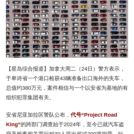
【星岛综合报道】加拿大周二（24日）警方表示，
于卑诗
省
一个港口检获43辆准备出口海外的失车，
总值约380万元，案件相信与一个以
安省
为基地的有
组织犯罪集团有关。
安省尼亚加拉区警队
公布，
代号“Project Road
King”
的跨部门调查始于2024年，至今已就汽车盗