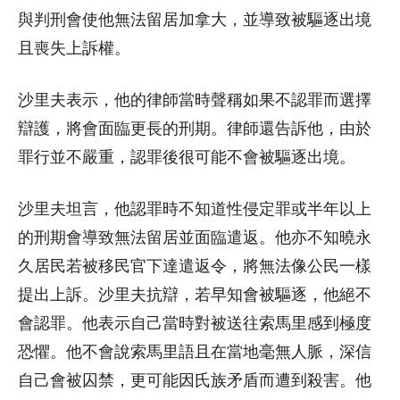
與判刑會使他無法留居加拿大，並導致被驅逐出境
且喪失上訴權。
沙里夫表示，他的律師當時聲稱如果不認罪而選擇
辯護，將會面臨更長的刑期。律師還告訴他，由於
罪行並不嚴重，認罪後很可能不會被驅逐出境。
沙里夫坦言，他認罪時不知道性侵定罪或半年以上
的刑期會導致無法留居並面臨遣返。他亦不知曉永
久居民若被移民官下達遣返令，將無法像公民一樣
提出上訴。沙里夫抗辯，若早知會被驅逐，他絕不
會認罪。他表示自己當時對被送往索馬里感到極度
恐懼。他不會說索馬里語且在當地毫無人脈，深信
自己會被囚禁，更可能因氏族矛盾而遭到殺害。他