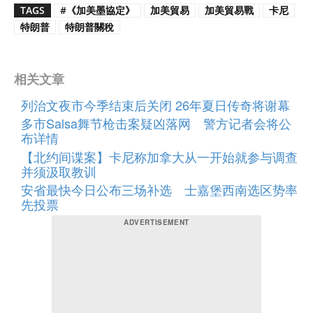
TAGS
#《加美墨協定》
加美貿易
加美貿易戰
卡尼
特朗普
特朗普關稅
相关文章
列治文夜市今季结束后关闭 26年夏日传奇将谢幕
多市Salsa舞节枪击案疑凶落网 警方记者会将公
布详情
【北约间谍案】卡尼称加拿大从一开始就参与调查
并须汲取教训
安省最快今日公布三场补选 士嘉堡西南选区势率
先投票