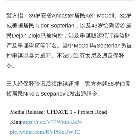
警方指，39岁安省Ancaster居民Keir McColl、32岁
咸美顿
居民Tudor Sopterian，以及43岁怡
陶碧谷
居
民Dejan Zlojo已被拘控，涉及串谋贩运犯罪得益财
产及串谋盗窃等罪名。当中McColl与Sopterian另被
控串谋以暴力威吓、不法制造芬太尼及违反保释
令。
三人经保释聆讯后须继续还押。警方亦就58岁
伯灵
顿
居民Nikola Scepanovic发出通缉令。
Media Release: UPDATE 1 - Project Road
King
https://t.co/V77WmoKkP4
pic.twitter.com/KVPSizUW3C