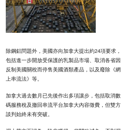
除鋼鋁問題外，美國亦向加拿大提出約24項要求，
包括進一步開放受保護的乳製品市場、取消各省因
反制美國關稅而停售美國酒類產品，以及廢除《網
上串流法》等。
加拿大過去數月已先後作出多項讓步，包括取消數
碼服務稅及撤回串流平台加拿大內容徵費，但雙方
談判始終未有突破。