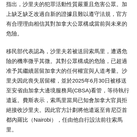
指出，沙里夫的犯罪活動性質嚴重且危害公眾。加
上缺乏缺乏改過自新的證據且難以遵守法規，官方
有合理理由相信其對加拿大公眾構成當前與未來的
危險。
移民部代表認為，沙里夫若被送回索馬里，遭遇危
險的機率微乎其微。其對公眾構成的危險，已超過
准予其繼續居留加拿大的任何權宜與人道考量。沙
里夫因此喪失居留權，並於2025年6月30日被移送
至安省由加拿大邊境服務局(CBSA)看管，等待執行
遣返。費斯表示，索馬里當局已知會加拿大官員拒
絕接收沙里夫。因此官方計劃將他遣返至肯尼亞首
都內羅比（Nairobi），任由他自行設法前往索馬
里。