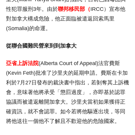
性犯罪服刑3年。由於
聯邦移民部（
IRCC）宣布他
對加拿大構成危險，他正面臨被遣返回索馬里
(Somalia)的命運。
從聯合國難民營來到到加拿大
亞省上訴法院
(Alberta Court of Appeal)法官費斯
(Kevin Feth)批准了沙里夫的延期申請。費斯在卡加
利於7月27日發布的裁決書中指出，若剝奪其上訴機
會，意味著他將承受「懲罰過度」，亦即基於認罪
協議而被遣返離開加拿大。沙里夫當初如果獲得正
確資訊，就不會認罪。如今若將他驅逐出境，等同
將他送往一個他不了解且不歡迎他的危險國家。