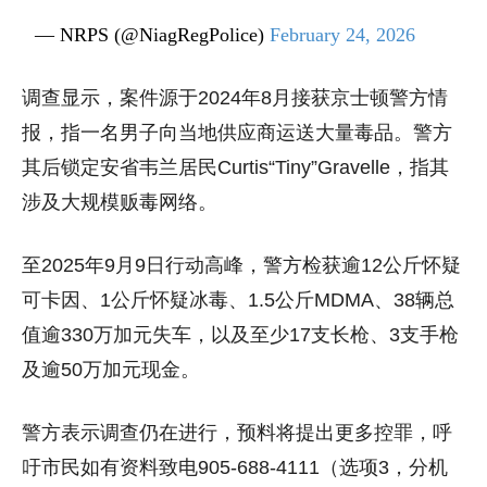
— NRPS (@NiagRegPolice)
February 24, 2026
调查显示，案件源于2024年8月接获
京士顿
警方情
报，指一名男子向当地供应商运送大量毒品。警方
其后锁定安省
韦兰
居民Curtis“Tiny”Gravelle，指其
涉及大规模贩毒网络。
至2025年9月9日行动高峰，警方检获逾12公斤怀疑
可卡因、1公斤怀疑冰毒、1.5公斤MDMA、38辆总
值逾330万加元失车，以及至少17支长枪、3支手枪
及逾50万加元现金。
警方表示调查仍在进行，预料将提出更多控罪，呼
吁市民如有资料致电905-688-4111（选项3，分机