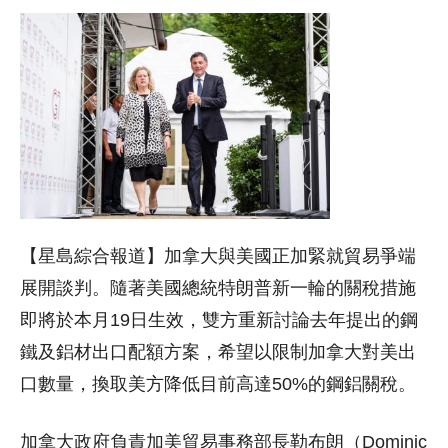
【星島綜合報道】加拿大與美國正加緊就貿易爭端
展開談判。隨著美國總統特朗普新一輪的關稅措施
即將於本月19日生效，雙方重新討論去年提出的鋼
鐵及鋁材出口配額方案，希望以限制加拿大對美出
口數量，換取美方降低目前高達50%的鋼鋁關稅。
加拿大政府負責加美貿易事務部長勒布朗（Dominic