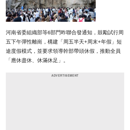
河南省委組織部等6部門昨聯合發通知，鼓勵試行周
五下午彈性離崗，構建「周五半天+周末+年假」短
途度假模式，並要求領導幹部帶頭休假，推動全員
「應休盡休、休滿休足」。