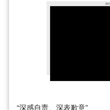
“深感自责、深表歉意”