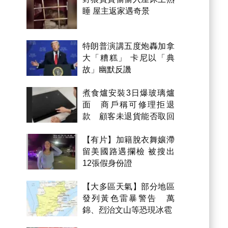
睡 屋主返家遇奇景
特朗普演講五度炮轟加拿
大「糟糕」 卡尼以「典
故」幽默反譏
煮食爐安裝3日爆玻璃爐
面 商戶稱可修理拒退
款 顧客未退貨能否取回
金錢？
【有片】加籍脫衣舞孃滯
留美國路遇攔檢 被搜出
12張假身份證
【大多區天氣】部分地區
發列黃色雷暴警告 萬
錦、烈治文山等恐現冰雹