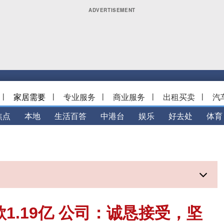
|
家居需要
|
专业服务
|
商业服务
|
出租买卖
|
汽
焦点
本地
生活百答
中港台
娱乐
好去处
体育
1.19亿 公司：诚恳接受，坚