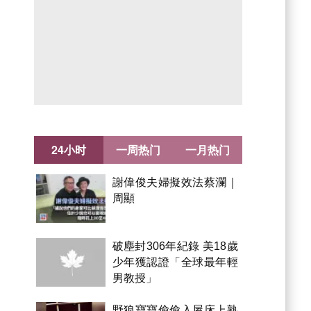
24小时
一周热门
一月热门
謝偉俊夫婦擬效法蔡瀾｜
周顯
破塵封306年紀錄 美18歲
少年獲認證「全球最年輕
男教授」
野狼寶寶偷偷入屋床上熟