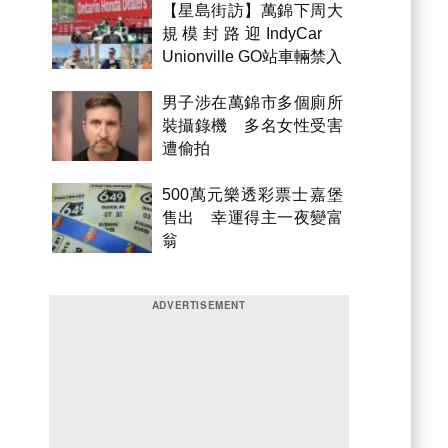
【星島街訪】萬錦下周大
規模封路迎IndyCar
Unionville GO站車輛禁入
男子涉在萬錦市多個廁所
裝攝錄機 多名女性受害
遭偷拍
500萬元樂透彩票士嘉堡
售出 幸運得主一夜變富
翁