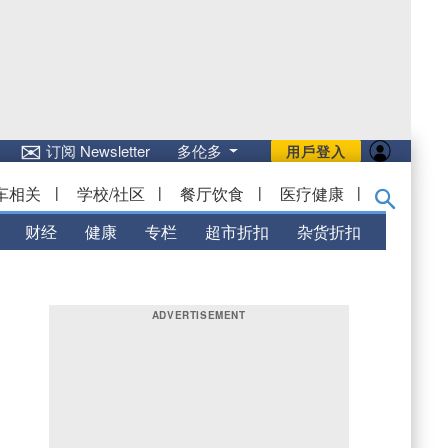
✉
订阅 Newsletter
多伦多
用戶登入
车相关
|
学校/社区
|
餐厅饮食
|
医疗健康
|
财经
健康
专栏
超市折扣
杂货折扣