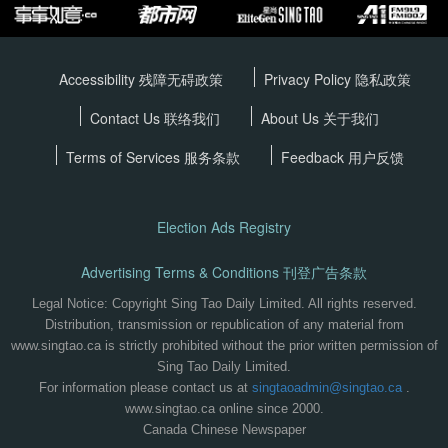
Accessibility 残障无碍政策
Privacy Policy
隐私政策
Contact Us 联络我们
About Us 关于我们
Terms of Services
服务条款
Feedback 用户反馈
Election Ads Registry
Advertising Terms & Conditions 刊登广告条款
Legal Notice: Copyright Sing Tao Daily Limited. All rights reserved.
Distribution, transmission or republication of any material from
www.singtao.ca is strictly prohibited without the prior written permission of
Sing Tao Daily Limited.
For information please contact us at
singtaoadmin@singtao.ca
.
www.singtao.ca online since 2000.
Canada Chinese Newspaper