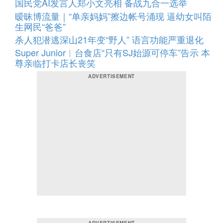
国民党AI发言人郑小文亮相 备战九合一选举
暧昧博流量｜“单亲妈妈”擦边帐号涌现 逼幼女叫陌
生网民“爸爸”
杀人犯潜逃深山21年变“野人” 语言功能严重退化
Super Junior︱台食店“只有SJ始源可停车”告示 本
尊亲临打卡店长丧笑