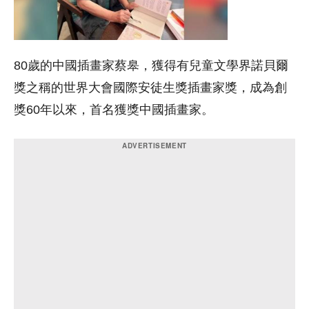
80歲的中國插畫家蔡皋，獲得有兒童文學界諾貝爾
獎之稱的世界大會國際安徒生獎插畫家獎，成為創
獎60年以來，首名獲獎中國插畫家。