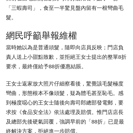
「三蝦壽司」，食至一半驚見盤內留有一根彎曲毛
髮。
網民呼籲舉報維權
當時她以為是普通頭髮，隨即向店員反映；門店負
責人送上小甜點致歉，並拒絕王女士提出的整單8折
要求，最終僅給予88折優惠結賬。
王女士返家放大照片仔細察看後，驚覺該毛髮極度
彎曲，形態根本不像頭髮，疑為體毛甚至恥毛。感
到極度噁心的王女士隨後向壽司郎總部發電郵，要
求按《食品安全法》依法處理及賠償。惟門店店長
及總部先後硬氣回覆，強調早前的「88折」已是最
終解決方案，拒絕進一步賠償。