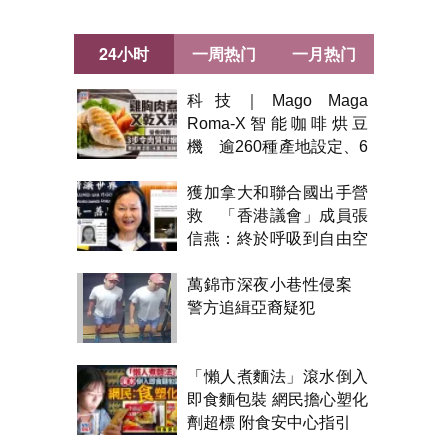
24小时
一周热门
一月热门
科技｜Mago Maga
Roma-X智能咖啡烘豆
機 逾260種產地設定、6
級烘焙 300克一次完成
獲加拿大和聯合國出手營
救 「香港議會」成員張
信燕：終於呼吸到自由空
氣！
萬錦市深夜小巷性侵案
警方追緝亞裔疑犯
「懶人煮麵法」滾水倒入
即食麵包裝 網民擔心塑化
劑超標 附食安中心指引