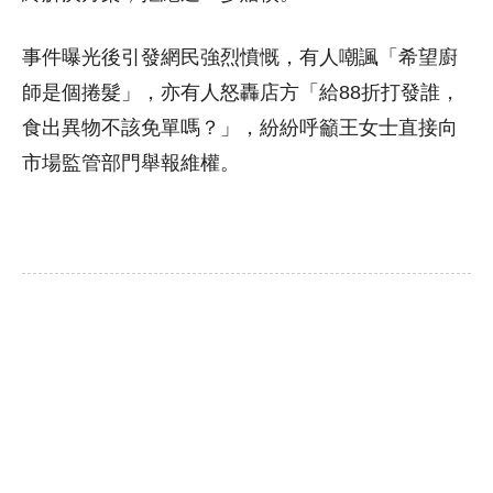
事件曝光後引發網民強烈憤慨，有人嘲諷「希望廚
師是個捲髮」，亦有人怒轟店方「給88折打發誰，
食出異物不該免單嗎？」，紛紛呼籲王女士直接向
市場監管部門舉報維權。