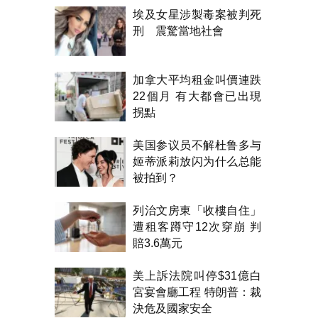
埃及女星涉製毒案被判死
刑 震驚當地社會
加拿大平均租金叫價連跌
22個月 有大都會已出現
拐點
美国参议员不解杜鲁多与
姬蒂派莉放闪为什么总能
被拍到？
列治文房東「收樓自住」
遭租客蹲守12次穿崩 判
賠3.6萬元
美上訴法院叫停$31億白
宮宴會廳工程 特朗普：裁
決危及國家安全