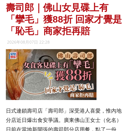
壽司郎｜佛山女見碟上有
「攣毛」獲88折 回家才覺是
「恥毛」商家拒再賠
2026年08月07日 22:28
日式連鎖壽司店「壽司郎」深受港人喜愛，惟內地
分店近日爆出食安爭議。廣東佛山王女士（化名）
日前在當地新開張的壽司郎分店用餐，點了一份