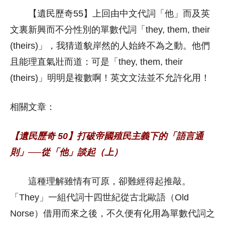
【遺民歷奇55】上回由中文代詞「他」而及英
文裏新興而不分性別的單數代詞「they, them, their
(theirs)」，我猜道貌岸然的人始終不為之動。他們
且能理直氣壯而道：可是「they, them, their
(theirs)」明明是複數啊！英文文法並不允許化用！
相關文章：
【遺民歷奇 50】打破帝國殖民主義下的「語言通
則」──從「他」談起（上）
這種理解雖情有可原，卻難經得起推敲。
「They」一組代詞十四世紀從古北歐語（Old
Norse）借用而來之後，不久便有化用為單數代詞之