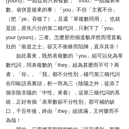
(yours)」一組從前只表複數；「thou」一組纔表單
數。省併是後來的事：「you」不但「主賓不分」
（把「ye」吞噬了），且還「單複數同用」。也就
是說，原先六分的第二稱代詞，只剩下了「you,
your (yours)」三者。怎麼那些個道貌岸然而理直氣
壯的「衞道之士」卻又不衝鋒而陷陣，直斥其非！
如此看來，既然表複數的「you」組可以化為單
數代詞，同表複數的「they」組為甚麼而不可？再
者，「你」、「我」都不分性別，碰巧第三稱代詞
在印歐語系裏頭，析一而為三（陰陽之外，徒添了
個非陰非陽的「中性」來着），這第三稱代詞的系
統，正好有個「表單數卻不分性別」那可補的缺
口，千百年後，終由「they」組填滿，又何樂而不
為哉！