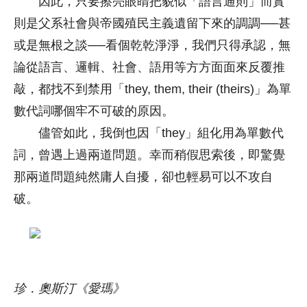
因此，只要擦亮眼睛把貌似「語言通則」而實
則是父系社會與帝國殖民主義遺留下來的調調──甚
或是無根之談──看個乾乾淨淨，我們只得承認，無
論從語言、邏輯、社會、語用等方方面面來反覆推
敲，都找不到禁用「they, them, their (theirs)」為單
數代詞哪個牢不可破的原因。
儘管如此，我倒也因「they」組化用為單數代
詞，曾遇上過兩道問題。幸而稍假思索後，即驚覺
那兩道問題純然庸人自擾，卻也輕易可以不攻自
破。
珍．奧斯汀《愛瑪》