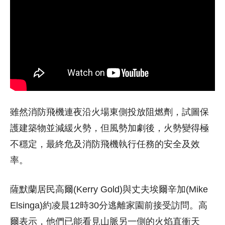
雖然消防飛機連夜沿火場東側投放阻燃劑，試圖保
護建築物並減緩火勢，但風勢加劇後，火勢變得極
不穩定，最終危及消防飛機執行任務的安全及效
率。
薩默蘭居民高爾(Kerry Gold)與丈夫埃爾辛加(Mike
Elsinga)約凌晨12時30分逃離家園前接受訪問。高
爾表示，他們已能看見山脈另一側的火焰直衝天