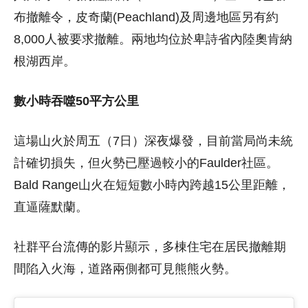
布撤離令，皮奇蘭(Peachland)及周邊地區另有約
8,000人被要求撤離。兩地均位於卑詩省內陸奧肯納
根湖西岸。
數小時吞噬50平方公里
這場山火於周五（7日）深夜爆發，目前當局尚未統
計確切損失，但火勢已壓過較小的Faulder社區。
Bald Range山火在短短數小時內跨越15公里距離，
直逼薩默蘭。
社群平台流傳的影片顯示，多棟住宅在居民撤離期
間陷入火海，道路兩側都可見熊熊火勢。