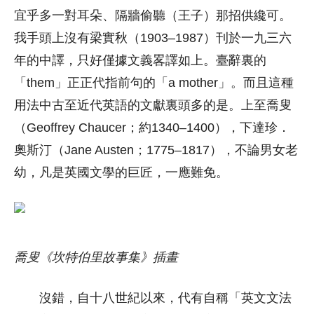
宜乎多一對耳朵、隔牆偷聽（王子）那招供纔可。
我手頭上沒有梁實秋（1903–1987）刊於一九三六
年的中譯，只好僅據文義畧譯如上。臺辭裏的
「them」正正代指前句的「a mother」。而且這種
用法中古至近代英語的文獻裏頭多的是。上至喬叟
（Geoffrey Chaucer；約1340–1400），下達珍．
奧斯汀（Jane Austen；1775–1817），不論男女老
幼，凡是英國文學的巨匠，一應難免。
喬叟《坎特伯里故事集》插畫
沒錯，自十八世紀以來，代有自稱「英文文法