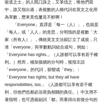
衞道之士」的人既口誅之，又筆伐之，惟他們當
中，誰又指出過，表複數的人稱代詞在英文之化用
為單數，歷來竟也屢見不鮮啊！
「Everyone」直譯是「每一（人）」，也就是
「每人」或「人人」的意思，分明指的是複數「大
家（所有人）」，傳統英文文法卻訂立了成規，只
准「everyone」與單數動詞組合成句，例如：
「Everyone has rights.」（人誰都可以享有若干權
利。）然而，補加接續的分句時，複指主語
「everyone」的代詞，卻變成「they」：
「Everyone has rights; but they all have
responsibilities, too.」（人誰都可以享有若干權
利，但他們也都必須肩負相關的責任。）中文用不
著指明，也可憑藉副詞「都」而看得出前後分句的