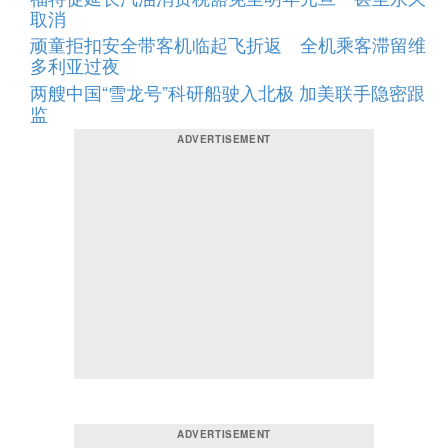
取消
顽童拒扣安全带客机临起飞折返 全机乘客滞留维
多利亚过夜
两艘中国“雪龙号”科研船驶入北极 加美联手隐密跟
监