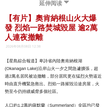
延伸阅读
【有片】奧肯納根山火大爆
發 烈焰一路焚城毀屋 逾2萬
人連夜撤離
2026年08月08日 12:38
【星島綜合報道】卑詩省內陸奧肯納根湖
(Okanagan Lake)沿岸山火一夕之間急遽擴張，超
過2萬名居民被迫撤離，部分居民更在猛烈火勢逼近
時由直升機緊急救出。烈焰一路摧毀沿途房屋，火
勢至今仍持續威脅多個社區。
人口約1.2萬的薩默蘭（Summerland）全區均已發