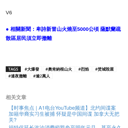
V6
● 相關新聞：
卑詩新冒山火燒至5000公頃 薩默蘭疏
散區居民須立即撤離
TAGS
#大爆發
#奧肯納根山火
#烈焰
#焚城毀屋
#連夜撤離
#逾2萬人
相关文章
【时事焦点 | A1电台YouTube频道】北约间谍案
加籍华裔实习生被捕 怀疑是中国间谍 加拿大无把
关?
福特促延长汽油消费税豁免至明年元旦 甚至永久