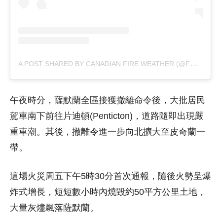
A
POST SHARED BY CANADIAN FIRE WEATHER (@FFMSEE)
午夜時分，薩默蘭全區接獲撤離命令後，大批居民
駕車南下前往片迪頓(Penticton)，道路隨即出現嚴
重車潮。其後，撤離令進一步向北擴大至皮奇蘭一
帶。
這場火災周五下午5時30分首次通報，隨後火勢呈爆
炸式增長，短短數小時內燒毀約50平方公里土地，
大量灰燼飄落薩默蘭。