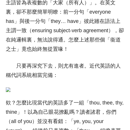
主語皆為表複數的「大家（所有人）」。在英文
裏，卻不那麼簡單明瞭：前一分句「everyone
has」與後一分句「they… have」彼此雖在語法上
主謂一致（ensuring subject-verb agreement），卻
在純邏輯裏，無法說得通。怎麼上述那些個「衞道
之士」竟也始終無從置喙！
只要再深究下去，則尤有進者。近代英語的人
稱代詞系統相當完備：
欸？怎麼比現當代的英語多了一組「thou, thee, thy,
thine」！以為自己眼花撩亂嗎？讀者諸君，你們
（all of you）並沒有看錯：「ye, you, your