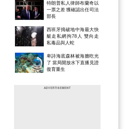
特朗普私人律師布蘭奇以
一票之差 獲確認出任司法
部長
西班牙搗破地中海最大快
艇走私網拘78人 雙向走
私毒品與人蛇
卑詩海底森林被海膽吃光
了 當局開放水下直播見證
復育重生