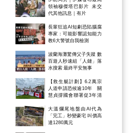
領袖穆傑塔巴影片 未交
代其他訊息｜有片
長輩狂追AI短劇恐陷腦腐
專家：可能影響認知能力
教6大警號自我檢測
波蘭海灘驚傳父子失蹤 數
百遊人秒速組「人鏈」落
水搜索 最終平安無事
【救生艇計劃】6.2萬宗
人道申請恐候逾10年 關
慧貞撐國會聯署促3年清
積壓
大溫爛尾地盤由AI代為
「完工」秒變豪宅 叫價高
達1280萬元