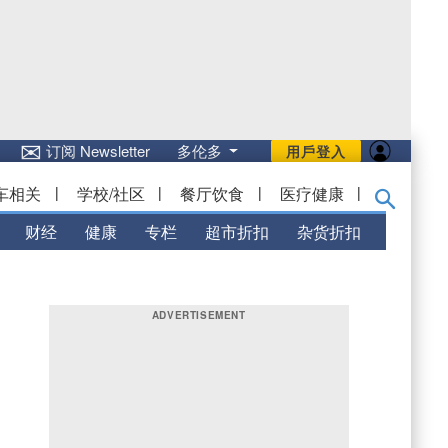
✉
订阅 Newsletter
多伦多
用戶登入
车相关
|
学校/社区
|
餐厅饮食
|
医疗健康
|
财经
健康
专栏
超市折扣
杂货折扣