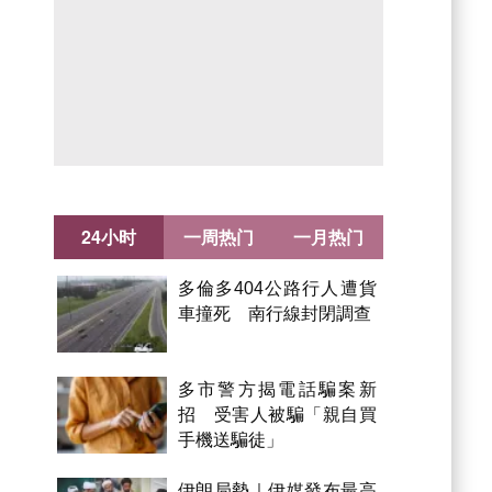
24小时
一周热门
一月热门
多倫多404公路行人遭貨
車撞死 南行線封閉調查
多市警方揭電話騙案新
招 受害人被騙「親自買
手機送騙徒」
伊朗局勢｜伊媒發布最高