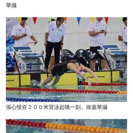
華攝
張心悅在２００米背泳起咷一刻。徐嘉華攝