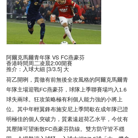
阿爾克馬爾青年隊 VS FC燕豪芬
香港時間周二凌晨2:00開賽
推介：入球大細 [3/3.5] 大
荷乙開咧，貫徹有前無後全攻風格的阿爾克馬爾青
年隊主場迎戰FC燕豪芬，球隊上季聯賽場均入1.6
球失兩球。狂攻策略極有利個人能力強的小將上
位。其中年輕翼鋒布施安尼上季間歇在成年隊已證
明極佳的個人突破力，質素遠超荷乙水平，今仗有
其壓陣可望衝散FC燕豪芬防線。雙方防守皆不穩