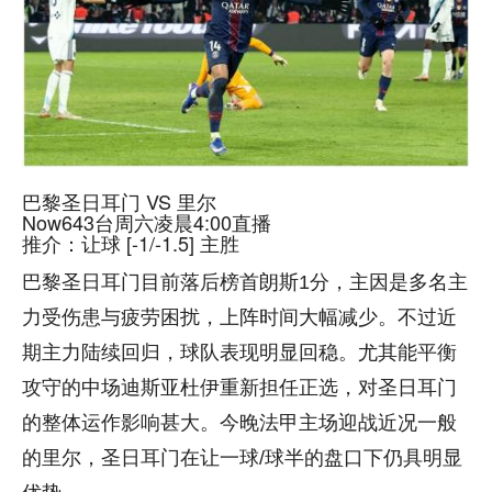
巴黎圣日耳门 VS 里尔
Now643台周六凌晨4:00直播
推介：让球 [-1/-1.5] 主胜
巴黎圣日耳门目前落后榜首朗斯1分，主因是多名主
力受伤患与疲劳困扰，上阵时间大幅减少。不过近
期主力陆续回归，球队表现明显回稳。尤其能平衡
攻守的中场迪斯亚杜伊重新担任正选，对圣日耳门
的整体运作影响甚大。今晚法甲主场迎战近况一般
的里尔，圣日耳门在让一球/球半的盘口下仍具明显