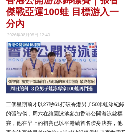
香港公開游泳錦標賽｜張智
傑戰亞運100蛙 目標游入一
分內
2026年08月08日 12:40
三個星期前才以27秒61打破香港男子50米蛙泳紀錄
的張智傑，周六在維園泳池參加香港公開游泳錦標
賽，他在早上的初賽已以平港績首名躋身決賽，他