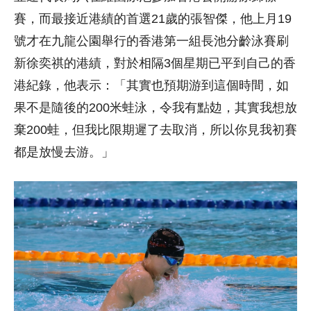
賽，而最接近港績的首選21歲的張智傑，他上月19
號才在九龍公園舉行的香港第一組長池分齡泳賽刷
新徐奕祺的港績，對於相隔3個星期已平到自己的香
港紀錄，他表示：「其實也預期游到這個時間，如
果不是隨後的200米蛙泳，令我有點攰，其實我想放
棄200蛙，但我比限期遲了去取消，所以你見我初賽
都是放慢去游。」