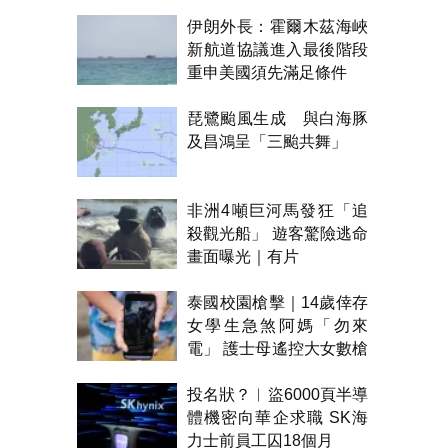
伊朗外長：霍爾木茲海峽
新航道協議進入最後階段
重申美國須先滿足條件
琵鷺颱風生成 與白海豚
及昌鴻呈「三颱共舞」
非洲4噸巨河馬發狂「追
殺觀光船」 遊客驚險逃命
畫面曝光｜有片
泰國校園槍擊｜14歲倖存
女學生急煞阿媽「勿來
電」 護士母遙控大女數槍
聲報警
投名狀？︱盜6000頁半導
體機密向華企求職 SK海
力士前員工囚18個月