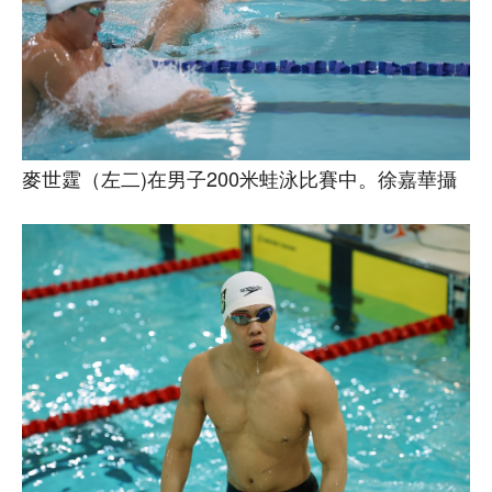
麥世霆（左二)在男子200米蛙泳比賽中。徐嘉華攝