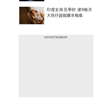
印度女與兄爭吵 灌9個月
大侄仔超能膠水報復