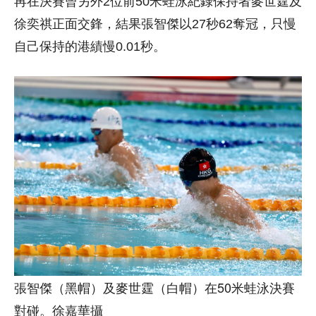
再在決賽曾另外2位前50米蛙泳紀錄保持者麥世霆及
徐奕祺正面交鋒，結果張智傑以27秒62奪冠，只慢
自己保持的港績慢0.01秒。
張智傑（黑帽）及麥世霆（白帽）在50米蛙泳決賽
對碰。徐嘉華攝