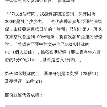
「27秒這個時間，我感覺都穩定游到，決賽因為
200蛙是蝕了少少力。」將代表香港參加亞運的張智
傑，由於亞運達標日前的「時間」只能排第3，所以
在東京只會游到100米蛙泳，將首次參加亞運的智傑
說：「希望在亞運中能突破自己100米蛙泳的
PB（個人最佳），挑戰香港紀錄（麥世霆今年六月
游的1分00秒14），甚至是游入1分內。」
男子50米蛙泳的亞、季軍分別是徐奕祺（28秒11）
及麥世霆（28秒24）。
部份亞運代表成績：