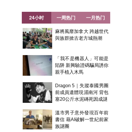
24小时
一周热门
一月热门
麻將風靡加拿大 跨越世代
與族群掀古老方城熱潮
「我不是機器人」可能是
陷阱 新興驗證碼騙局誘你
親手植入木馬
Dragon 5｜失蹤泰國男團
前成員遺體現湄南河 背包
塞20公斤水泥磚死因成謎
溫市男子意外發現百年前
書信 藉AI破解一世紀前家
族謎團