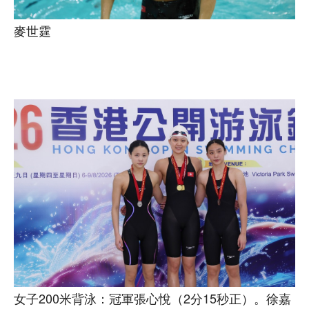
麥世霆
女子200米背泳：冠軍張心悅（2分15秒正）。徐嘉