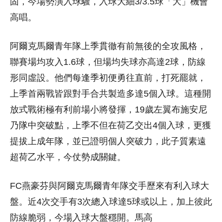
固，今場勢演入球騷，入球大細3/3.5球「大」機會
高唱。
阿爾克馬爾青年隊上季貫徹有前無後的全攻風格，
聯賽場均攻入1.6球，但場均失球亦高達2球，防線
形同虛設。他們每逢季初便勇往直前，打死罷就，
上季首兩戰皆跟對手合共製造多達5個入球。這種開
放式戰術極有利前場小將發揮，19歲左翼布施安尼
乃隊中突破點，上季不但在荷乙交出4個入球，更獲
提拔上成年隊，並已證明個人突破力，此子質素遠
超荷乙水平，今仗勢成關鍵。
FC燕豪芬與阿爾克馬爾青年隊交手歷來有利入球大
盤。近4次交手有3次總入球達5球或以上，加上彼此
防線脆弱，今場入球大盤穩開。馬高