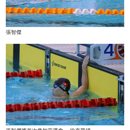
張智傑
張智傑將首次參加亞運會。 徐嘉華攝