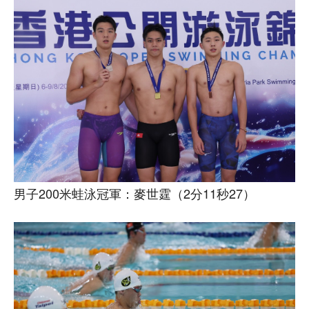
男子200米蛙泳冠軍：麥世霆（2分11秒27）