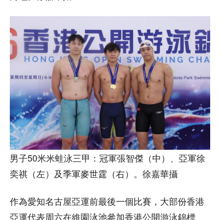
男子50米米蛙泳三甲：冠軍張智傑（中）、亞軍徐
奕祺（左）及季軍麥世霆（右）。徐嘉華攝
作為愛知名古屋亞運前最後一個比賽，大部份香港
亞運代表周六在維園泳池參加香港公開游泳錦標