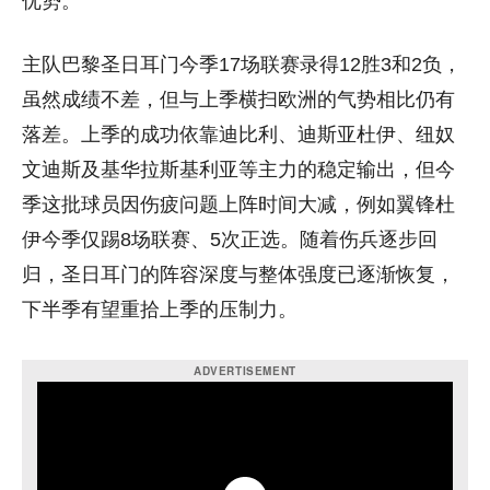
优势。
主队巴黎圣日耳门今季17场联赛录得12胜3和2负，
虽然成绩不差，但与上季横扫欧洲的气势相比仍有
落差。上季的成功依靠迪比利、迪斯亚杜伊、纽奴
文迪斯及基华拉斯基利亚等主力的稳定输出，但今
季这批球员因伤疲问题上阵时间大减，例如翼锋杜
伊今季仅踢8场联赛、5次正选。随着伤兵逐步回
归，圣日耳门的阵容深度与整体强度已逐渐恢复，
下半季有望重拾上季的压制力。