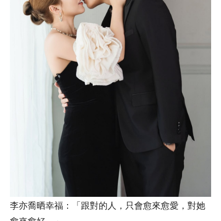
李亦喬晒幸福：「跟對的人，只會愈來愈愛，對她
愈來愈好。」