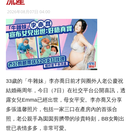
流產
2026年08月07日 04:00
33歲的「牛雜妹」李亦喬日前才與圈外人老公慶祝
結婚兩周年，今日（7日）在社交平台公開喜訊，透
露女兒Emma已經出世，母女平安。李亦喬又分享
多張溫馨照片，包括一家三口在產房內的首張合
照，老公親手為囡囡剪臍帶的珍貴時刻，BB女剛出
世已表情多多，非常可愛。