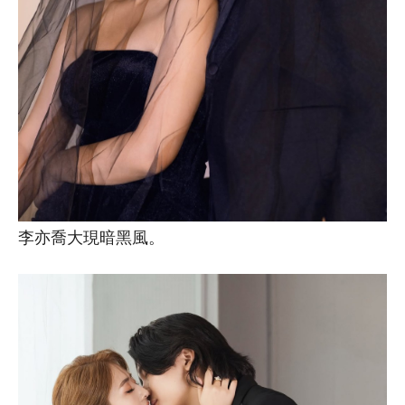
李亦喬大現暗黑風。