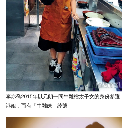
李亦喬2015年以元朗一間牛雜檔太子女的身份參選
港姐，而有「牛雜妹」綽號。