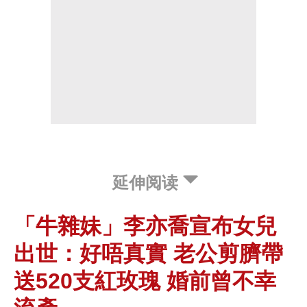
延伸阅读
「牛雜妹」李亦喬宣布女兒
出世：好唔真實 老公剪臍帶
送520支紅玫瑰 婚前曾不幸