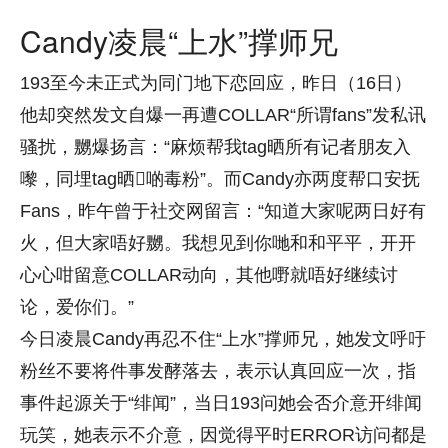
Candy凌晨“上水”撑师兄
193至今未正式为同门地下恋回应，昨日（16日）
他却突然发文自爆一再遭COLLAR“所谓fans”发私讯
骚扰，嬲爆扬言：“麻烦帮我tag晒所有记者朋友入
嚟，同埋tag晒𠮶啲毒粉”。而Candy亦两度帮口安抚
Fans，昨午曾于社交网留言：“知道大家呢两日好有
火，但大家唔好嬲。我想见到你哋和和平平，开开
心心咁留意COLLAR动向，其他嘢就唔好继续讨
论，爱你们。”
今日凌晨Candy再忍不住“上水”撑师兄，她发文呼吁
粉丝不要将件事发酵落去，表示认真回应一次，指
事件起源关于“绯闻”，当日193问她会否介意开绯闻
玩笑，她表示不介意，因觉得平时ERROR访问都是