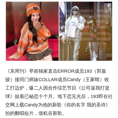
《东周刊》早前独家直击ERROR成员193（郭嘉
骏）接同门师妹COLLAR成员Candy（王家晴）收
工打边炉，爆二人因合作综艺节目《公司逼我打篮
球》挞着已秘恋十个月。地下恋见光后，193即在社
交网上载Candy为他的新歌《你的名字 我的圣诗》
拍的翻唱短片，借机谷新歌。