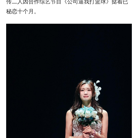
传二人因合作综艺节目《公司逼我打篮球》挞着已
秘恋十个月。