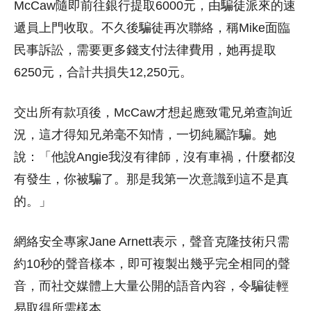
McCaw隨即前往銀行提取6000元，由騙徒派來的速
遞員上門收取。不久後騙徒再次聯絡，稱Mike面臨
民事訴訟，需要更多錢支付法律費用，她再提取
6250元，合計共損失12,250元。
交出所有款項後，McCaw才想起應致電兄弟查詢近
況，這才得知兄弟毫不知情，一切純屬詐騙。她
說：「他說Angie我沒有律師，沒有車禍，什麼都沒
有發生，你被騙了。那是我第一次意識到這不是真
的。」
網絡安全專家Jane Arnett表示，聲音克隆技術只需
約10秒的聲音樣本，即可複製出幾乎完全相同的聲
音，而社交媒體上大量公開的語音內容，令騙徒輕
易取得所需樣本。