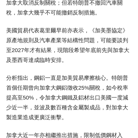
加拿大取消反制關稅；但若特朗普不撤回汽車關
稅，加拿大幾乎不可能撤銷反制措施。
美國貿易代表葛里爾早前亦表示，《加美墨協定》
原產地規則及汽車產業等結構性問題，可能要談判
至2027年才有結果，現階段希望年底前先與加拿大
及墨西哥達成臨時安排。
分析指出，鋼鋁一直是加美貿易摩擦核心。特朗普
首個任期曾向加拿大鋼鋁徵收25%關稅，如今稅率
提高至50%，令加拿大鋼鐵及鋁材出口美國一度減
少近一半，並波及數百種含金屬製成品，對加拿大
製造業造成更廣泛衝擊。
加拿大近一年亦相繼推出措施，限制低價鋼材入