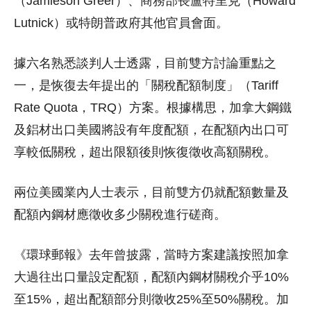
（Jamieson Greer）、商務部長盧特里克（Howard
Lutnick）或特朗普政府其他官員會面。
據六名熟悉談判人士透露，目前雙方討論重點之
一，是恢復去年提出的「關稅配額制度」（Tariff
Rate Quota，TRQ）方案。根據構思，加拿大鋼鐵
及鋁材出口美國將設有年度配額，在配額內出口可
享較低關稅，超出限額後則恢復徵收高額關稅。
兩位美國業內人士表示，目前雙方仍就配額數量及
配額內鋼材應徵收多少關稅進行磋商。
《環球郵報》去年曾披露，當時方案建議按照加拿
大過往出口量設定配額，配額內鋼材關稅介乎10%
至15%，超出配額部分則徵收25%至50%關稅。加