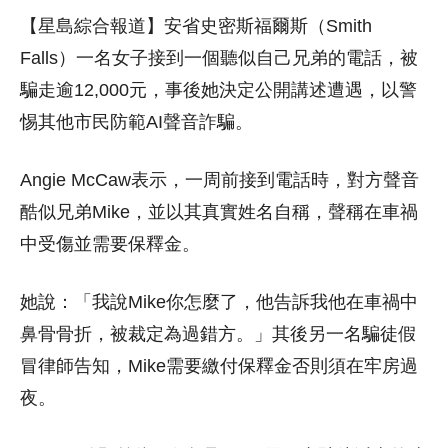
【星島綜合報道】安省史密斯福爾斯（Smith
Falls）一名女子接到一個聽似自己兄弟的電話，被
騙走逾12,000元，事後她決定公開講述遭遇，以警
惕其他市民防範AI聲音詐騙。
Angie McCaw表示，一周前接到電話時，對方聲音
酷似兄弟Mike，並以其真實姓名自稱，聲稱在車禍
中受傷並需要保釋金。
她說：「我說Mike你怎麼了，他告訴我他在車禍中
鼻骨骨折，被裁定為過錯方。」其後另一名騙徒假
冒律師告知，Mike需要繳付保釋金否則須在牢房過
夜。