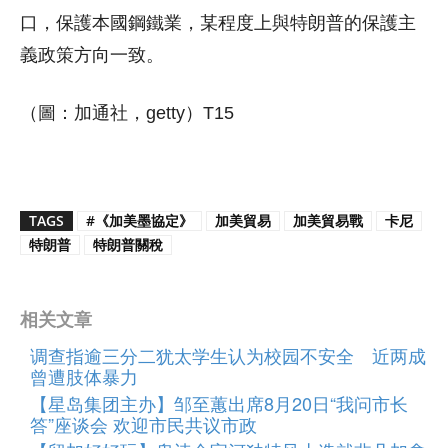
口，保護本國鋼鐵業，某程度上與特朗普的保護主
義政策方向一致。
（圖：加通社，getty）T15
TAGS
#《加美墨協定》
加美貿易
加美貿易戰
卡尼
特朗普
特朗普關稅
相关文章
调查指逾三分二犹太学生认为校园不安全 近两成
曾遭肢体暴力
【星岛集团主办】邹至蕙出席8月20日“我问市长
答”座谈会 欢迎市民共议市政