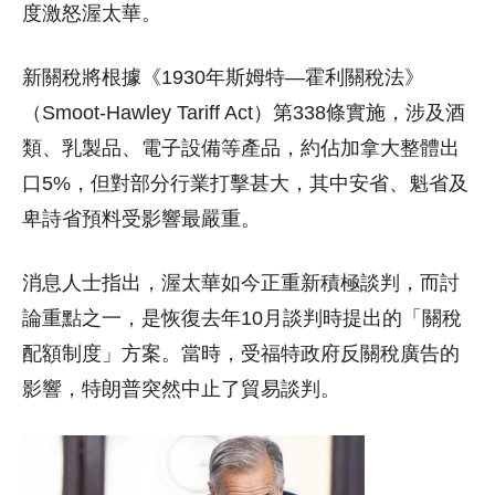
度激怒渥太華。
新關稅將根據《1930年斯姆特—霍利關稅法》
（Smoot-Hawley Tariff Act）第338條實施，涉及酒
類、乳製品、電子設備等產品，約佔加拿大整體出
口5%，但對部分行業打擊甚大，其中安省、魁省及
卑詩省預料受影響最嚴重。
消息人士指出，渥太華如今正重新積極談判，而討
論重點之一，是恢復去年10月談判時提出的「關稅
配額制度」方案。當時，受福特政府反關稅廣告的
影響，特朗普突然中止了貿易談判。