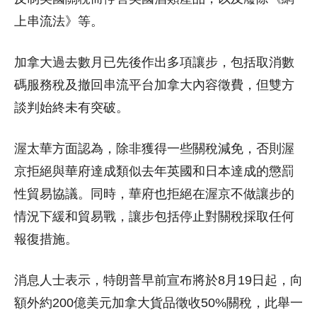
上串流法》等。
加拿大過去數月已先後作出多項讓步，包括取消數
碼服務稅及撤回串流平台加拿大內容徵費，但雙方
談判始終未有突破。
渥太華方面認為，除非獲得一些關稅減免，否則渥
京拒絕與華府達成類似去年英國和日本達成的懲罰
性貿易協議。同時，華府也拒絕在渥京不做讓步的
情況下緩和貿易戰，讓步包括停止對關稅採取任何
報復措施。
消息人士表示，特朗普早前宣布將於8月19日起，向
額外約200億美元加拿大貨品徵收50%關稅，此舉一