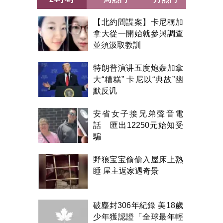
【北約間諜案】卡尼稱加
拿大從一開始就參與調查
並須汲取教訓
特朗普演讲五度炮轰加拿
大“糟糕” 卡尼以“典故”幽
默反讥
安省女子接兄弟聲音電
話 匯出12250元始知受
騙
野狼宝宝偷偷入屋床上熟
睡 屋主返家遇奇景
破塵封306年紀錄 美18歲
少年獲認證「全球最年輕