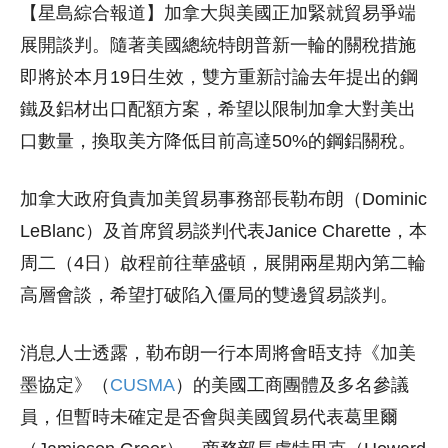
【星島綜合報道】加拿大與美國正加緊就貿易爭端
展開談判。隨著美國總統特朗普新一輪的關稅措施
即將於本月19日生效，雙方重新討論去年提出的鋼
鐵及鋁材出口配額方案，希望以限制加拿大對美出
口數量，換取美方降低目前高達50%的鋼鋁關稅。
加拿大政府負責加美貿易事務部長勒布朗（Dominic
LeBlanc）及首席貿易談判代表Janice Charette，本
周二（4日）啟程前往華盛頓，展開兩星期內第二輪
高層會談，希望打破陷入僵局的雙邊貿易談判。
消息人士透露，勒布朗一行本周將會晤支持《加美
墨協定》（
CUSMA
）的美國工商團體及多名參議
員，但暫時未確定是否會與美國貿易代表葛里爾