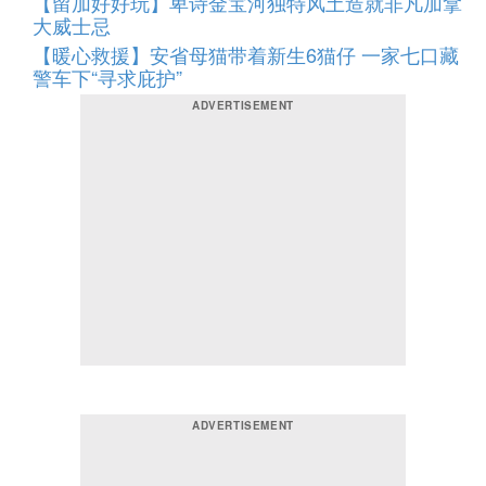
【留加好好玩】卑诗金宝河独特风土造就非凡加拿
大威士忌
【暖心救援】安省母猫带着新生6猫仔 一家七口藏
警车下“寻求庇护”