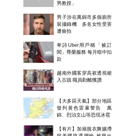
男教授」
男子涉在萬錦市多個廁所
裝攝錄機 多名女性受害
遭偷拍
卑詩Uber用戶稱「被訂
閱」尊榮服務 每月暗中扣
款
越南外國客穿高衩透視裙
入古蹟 職員勸離獲讚
【大多區天氣】部分地區
發列黃色雷暴警告 萬
錦、烈治文山等恐現冰雹
【有片】加籍脫衣舞孃滯
留美國路遇攔檢 被搜出