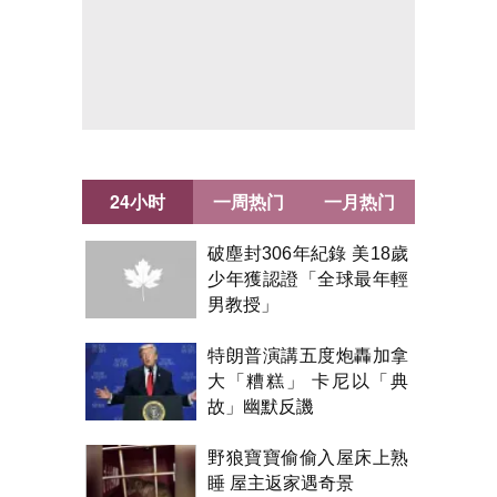
24小时
一周热门
一月热门
破塵封306年紀錄 美18歲
少年獲認證「全球最年輕
男教授」
特朗普演講五度炮轟加拿
大「糟糕」 卡尼以「典
故」幽默反譏
野狼寶寶偷偷入屋床上熟
睡 屋主返家遇奇景