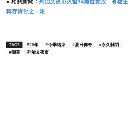
● 相關新聞：
列治文夜市火警14攤位焚毀 有檔主
稱存貨付之一炬
TAGS
#26年
#今季結束
#夏日傳奇
#永久關閉
#謝幕
列治文夜市