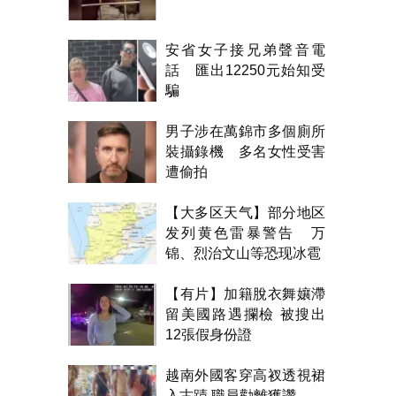
安省女子接兄弟聲音電
話 匯出12250元始知受
騙
男子涉在萬錦市多個廁所
裝攝錄機 多名女性受害
遭偷拍
【大多区天气】部分地区
发列黄色雷暴警告 万
锦、烈治文山等恐现冰雹
【有片】加籍脫衣舞孃滯
留美國路遇攔檢 被搜出
12張假身份證
越南外國客穿高衩透視裙
入古蹟 職員勸離獲讚