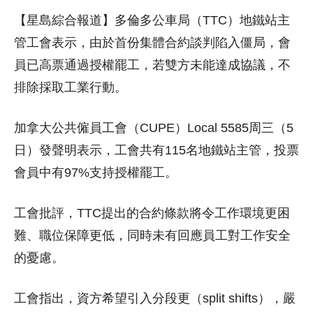
【星島綜合報道】多倫多公車局（TTC）地鐵站主
管工會表示，由於首份集體合約談判陷入僵局，會
員已高票通過授權罷工，若雙方未能達成協議，不
排除採取工業行動。
加拿大公共僱員工會（CUPE）Local 5585周三（5
日）發聲明表示，工會共有115名地鐵站主管，投票
會員中有97%支持授權罷工。
工會批評，TTC提出的合約條款將令工作環境更困
難、職位保障更低，同時未有回應員工對工作安全
的憂慮。
工會指出，資方希望引入分段更（split shifts），嚴