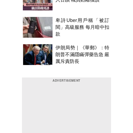
卑詩Uber用戶稱「被訂
閱」高級服務 每月暗中扣
款
伊朗局勢｜《華郵》：特
朗普不滿隱瞞彈藥告急 嚴
厲斥責防長