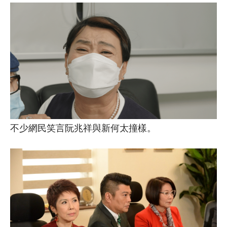
不少網民笑言阮兆祥與新何太撞樣。