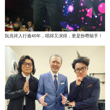
阮兆祥入行逾40年，唱得又演得，更是扮嘢能手！