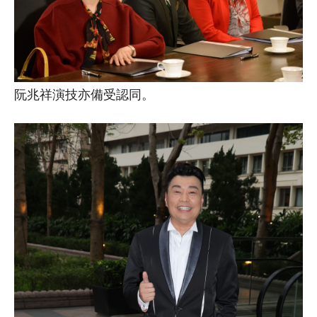
阮兆祥演技亦備受認同。