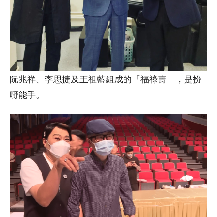
阮兆祥、李思捷及王祖藍組成的「福祿壽」，是扮
嘢能手。