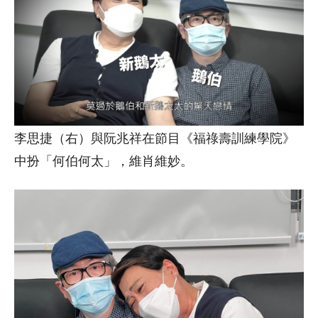
李思捷（右）與阮兆祥在節目《福祿壽訓練學院》
中扮「何伯何太」，維肖維妙。