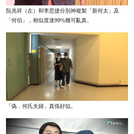
阮兆祥（左）和李思捷分別神複製「新何太」及
「何伯」，相似度達99%幾可亂真。
「偽．何氏夫婦」真係好似。