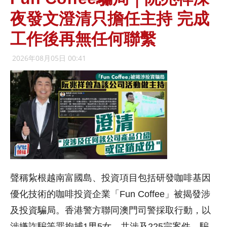
夜發文澄清只擔任主持 完成
工作後再無任何聯繫
2026年08月05日 00:41
聲稱紥根越南富國島、投資項目包括研發咖啡基因
優化技術的咖啡投資企業「Fun Coffee」被揭發涉
及投資騙局。香港警方聯同澳門司警採取行動，以
涉嫌詐騙等罪拘捕1男5女，共涉及225宗案件，騙