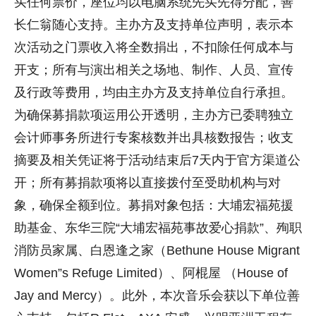
买任何票价，座位均以电脑系统先买先得分配，善
长仁翁随心支持。主办方及支持单位声明，表示本
次活动之门票收入将全数捐出，不扣除任何成本与
开支；所有与演出相关之场地、制作、人员、宣传
及行政等费用，均由主办方及支持单位自行承担。
为确保募捐款项运用公开透明，主办方已委聘独立
会计师事务所进行专案核数并出具核数报告；收支
摘要及相关凭证将于活动结束后7天内于官方渠道公
开；所有募捐款项将以直接拨付至受助机构与对
象，确保全额到位。募捐对象包括：大埔宏福苑援
助基金、东华三院“大埔宏福苑事故爱心捐款”、殉职
消防员家属、白恩逢之家（Bethune House Migrant
Women”s Refuge Limited）、阿棍屋 （House of
Jay and Mercy）。此外，本次音乐会获以下单位善