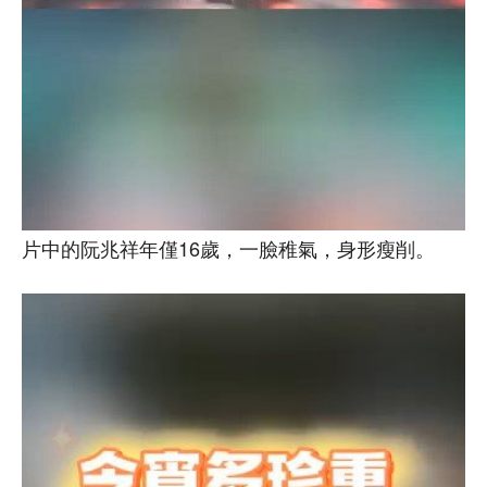
片中的阮兆祥年僅16歲，一臉稚氣，身形瘦削。