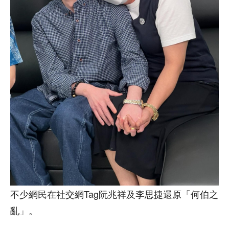
不少網民在社交網Tag阮兆祥及李思捷還原「何伯之
亂」。