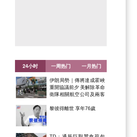
24小时
一周热门
一月热门
伊朗局勢｜傳將達成霍峽
重開協議前夕 美解除革命
衛隊相關航空公司及兩客
機制裁
黎彼得離世 享年76歲
TD：通脹巨獸蠶食荷包