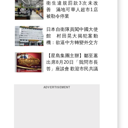
衛生違規罰款3次未改
善 滿地可華人超市1店
被勒令停業
日本自衛隊員闖中國大使
館 村田晃大揭犯案動
機：欲逼中方轉變外交方
針
【星島集團主辦】鄒至蕙
出席8月20日「我問市長
答」座談會 歡迎市民共議
市政