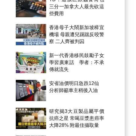
三分一加拿大人最先砍這
些費用
香港母子大鬧新加坡樟宜
機場 母親遭兒踢踹反咬警
察 二人齊被判囚
新一代香港移民鼓勵子女
學習廣東話 學者：不承
傳就流失
安省油價明日急跌12仙
分析師籲車主稍後入油
研究揭3大豆製品屬平價
抗癌之星 常喝豆漿患癌率
大降28% 附最佳攝取量