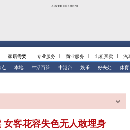
|
家居需要
|
专业服务
|
商业服务
|
出租买卖
|
汽
焦点
本地
生活百答
中港台
娱乐
好去处
体育
渎 女客花容失色无人敢埋身