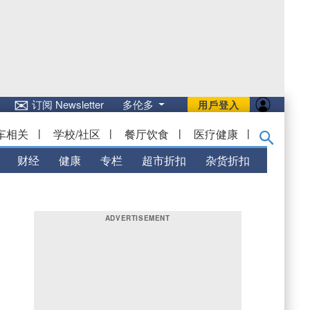
✉
订阅 Newsletter
多伦多
用戶登入
车相关
|
学校/社区
|
餐厅饮食
|
医疗健康
|
财经
健康
专栏
超市折扣
杂货折扣