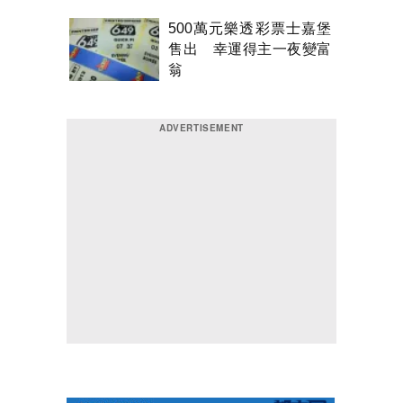
500萬元樂透彩票士嘉堡
售出 幸運得主一夜變富
翁