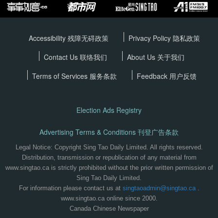
Accessibility 残障无碍政策
Privacy Policy
隐私政策
Contact Us 联络我们
About Us 关于我们
Terms of Services
服务条款
Feedback 用户反馈
Election Ads Registry
Advertising Terms & Conditions 刊登广告条款
Legal Notice: Copyright Sing Tao Daily Limited. All rights reserved.
Distribution, transmission or republication of any material from
www.singtao.ca is strictly prohibited without the prior written permission of
Sing Tao Daily Limited.
For information please contact us at
singtaoadmin@singtao.ca
.
www.singtao.ca online since 2000.
Canada Chinese Newspaper