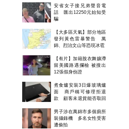
安省女子接兄弟聲音電
話 匯出12250元始知受
騙
【大多區天氣】部分地區
發列黃色雷暴警告 萬
錦、烈治文山等恐現冰雹
【有片】加籍脫衣舞孃滯
留美國路遇攔檢 被搜出
12張假身份證
煮食爐安裝3日爆玻璃爐
面 商戶稱可修理拒退
款 顧客未退貨能否取回
金錢？
男子涉在萬錦市多個廁所
裝攝錄機 多名女性受害
遭偷拍