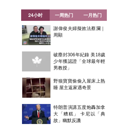
24小时
一周热门
一月热门
謝偉俊夫婦擬效法蔡瀾｜
周顯
破塵封306年紀錄 美18歲
少年獲認證「全球最年輕
男教授」
野狼寶寶偷偷入屋床上熟
睡 屋主返家遇奇景
特朗普演講五度炮轟加拿
大「糟糕」 卡尼以「典
故」幽默反譏