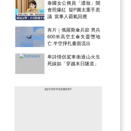
泰國女公務員「濃妝」開
會照爆紅 疑P圖太重手惹
議 當事人霸氣回應
有片｜俄羅斯傘兵節 男兵
600米高空主傘失靈墮地
亡 半空掙扎畫面流出
卑詩情侶駕車衝過山火生
死線如「穿越末日隧道」