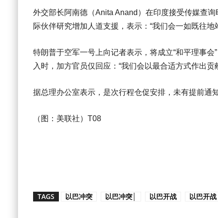
外交部长阿南德（Anita Anand）在印度接受传
际伙伴研究增加人道支援，表示：“我们会一如既往地
特朗普于空军一号上向记者表示，将成立“和平理事会”（B
入时，加方官员仅回应：“我们会以最合适方式作出贡献
据总理办公室表示，是次行程仓促安排，未有提前通
（图：美联社）T08
TAGS
以巴冲突
以巴冲突│
以巴开战
以巴开战