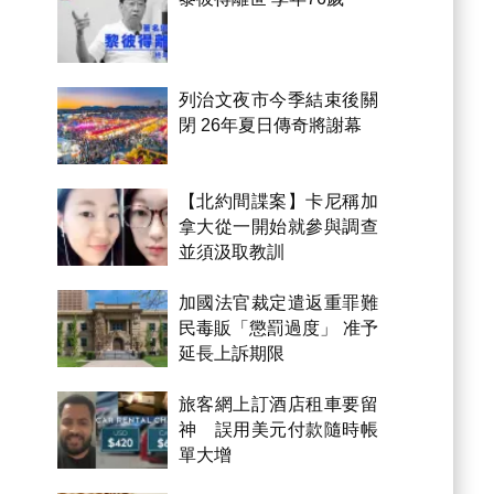
列治文夜市今季結束後關
閉 26年夏日傳奇將謝幕
【北約間諜案】卡尼稱加
拿大從一開始就參與調查
並須汲取教訓
加國法官裁定遣返重罪難
民毒販「懲罰過度」 准予
延長上訴期限
旅客網上訂酒店租車要留
神 誤用美元付款隨時帳
單大增