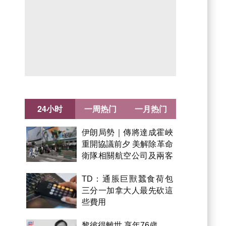
24小时
一周热门
一月热门
伊朗局勢｜傳將達成霍峽
重開協議前夕 美解除革命
衛隊相關航空公司及兩客
機制裁
TD：通脹巨獸蠶食荷包
三分一加拿大人最先砍這
些費用
黎彼得離世 享年76歲