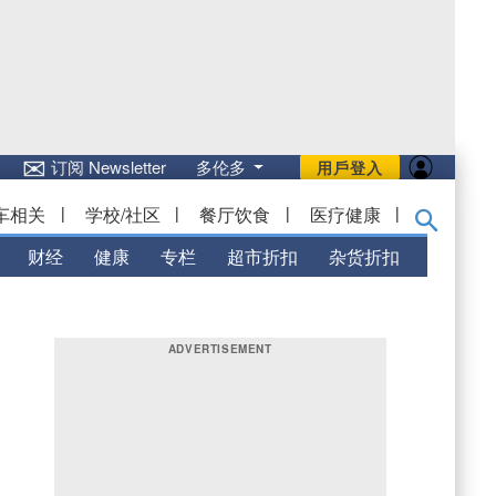
✉
订阅 Newsletter
多伦多
用戶登入
车相关
|
学校/社区
|
餐厅饮食
|
医疗健康
|
财经
健康
专栏
超市折扣
杂货折扣