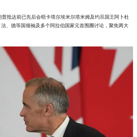
朗普抵达前已先后会晤卡塔尔埃米尔塔米姆及约旦国王阿卜杜
、法、德等国领袖及多个阿拉伯国家元首围圈讨论，聚焦两大