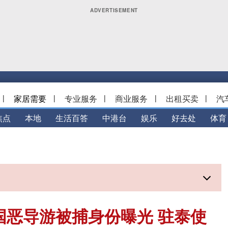
|
家居需要
|
专业服务
|
商业服务
|
出租买卖
|
汽
焦点
本地
生活百答
中港台
娱乐
好去处
体育
国恶导游被捕身份曝光 驻泰使