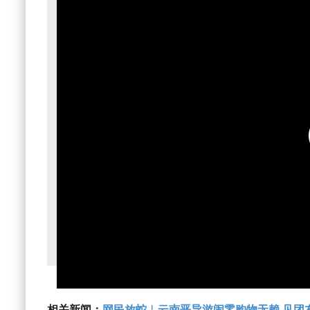
相关新闻：
网民放蛇︱云南恶导游闹零购物无赖 见团友