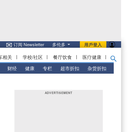
✉
订阅 Newsletter
多伦多
用戶登入
车相关
|
学校/社区
|
餐厅饮食
|
医疗健康
|
财经
健康
专栏
超市折扣
杂货折扣