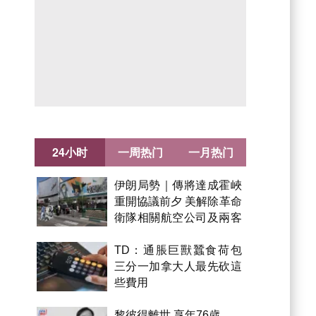
24小时
一周热门
一月热门
伊朗局勢｜傳將達成霍峽
重開協議前夕 美解除革命
衛隊相關航空公司及兩客
機制裁
TD：通脹巨獸蠶食荷包
三分一加拿大人最先砍這
些費用
黎彼得離世 享年76歲