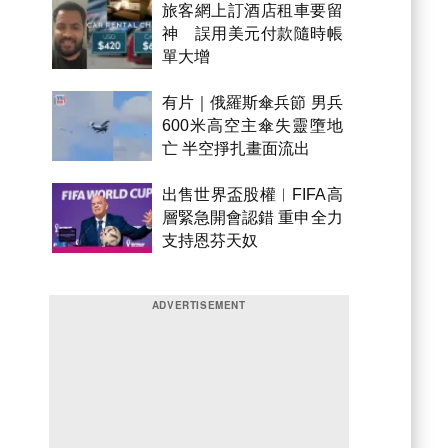
旅客網上訂酒店租車要留
神 誤用美元付款隨時帳
單大增
有片｜俄羅斯傘兵節 男兵
600米高空主傘失靈墮地
亡 半空掙扎畫面流出
出售世界盃股權︱FIFA高
層緊急開會認錯 重申全力
支持恩芬天奴