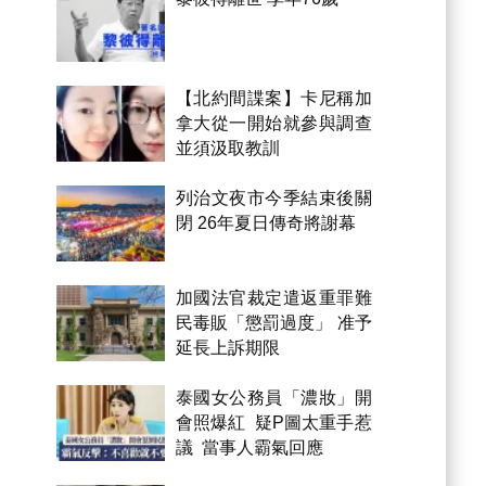
【北約間諜案】卡尼稱加
拿大從一開始就參與調查
並須汲取教訓
列治文夜市今季結束後關
閉 26年夏日傳奇將謝幕
加國法官裁定遣返重罪難
民毒販「懲罰過度」 准予
延長上訴期限
泰國女公務員「濃妝」開
會照爆紅 疑P圖太重手惹
議 當事人霸氣回應