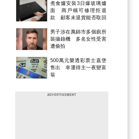
煮食爐安裝3日爆玻璃爐
面 商戶稱可修理拒退
款 顧客未退貨能否取回
金錢？
男子涉在萬錦市多個廁所
裝攝錄機 多名女性受害
遭偷拍
500萬元樂透彩票士嘉堡
售出 幸運得主一夜變富
翁