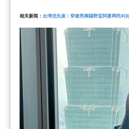
相关新闻：
台湾优先座︱穿裙男脚踢野蛮阿婆网民叫好