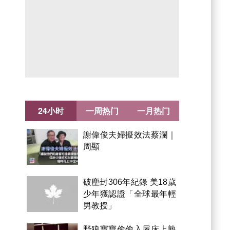
24小时
一周热门
一月热门
謝偉俊夫婦擬效法蔡瀾｜
周顯
破塵封306年紀錄 美18歲
少年獲認證「全球最年輕
男教授」
野狼寶寶偷偷入屋床上熟