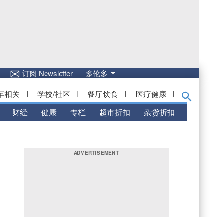
✉
订阅 Newsletter
多伦多
车相关
|
学校/社区
|
餐厅饮食
|
医疗健康
|
财经
健康
专栏
超市折扣
杂货折扣