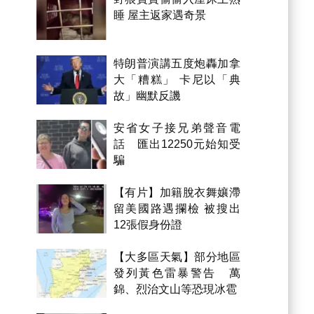
睡 屋主返家遇奇景
特朗普演講五度炮轟加拿
大「糟糕」 卡尼以「典
故」幽默反譏
安省女子接兄弟聲音電
話 匯出12250元始知受
騙
【有片】加籍脫衣舞孃滯
留美國路遇攔檢 被搜出
12張假身份證
【大多區天氣】部分地區
發列黃色雷暴警告 萬
錦、烈治文山等恐現冰雹