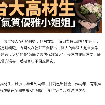
一名年轻人“踢飞”阿婆，但网友却一面倒支持出脚的年轻人，
还是通缉犯。有网友在社群平台指出，踢人的年轻人是台大学
下留言，大赞他是“为民除害的优雅超人”。长发男昨日发文，证
免警方误会，近期暂时不回应网友。
业的高材生，姓张，毕业约两年，目前已出社会工作两年。有学妹
然在捷运车厢中爆发“飞踢”，直呼“完全没看过他这么