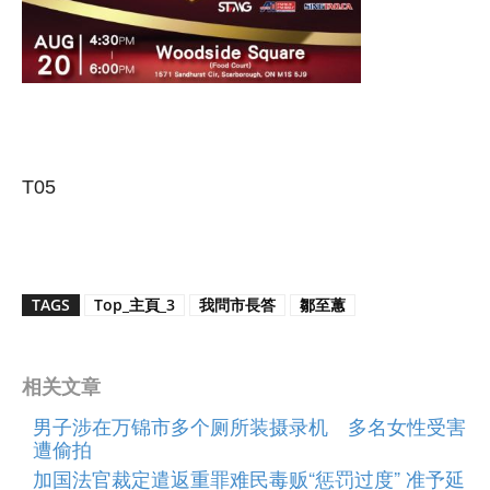
T05
TAGS
Top_主頁_3
我問市長答
鄒至蕙
相关文章
男子涉在万锦市多个厕所装摄录机 多名女性受害
遭偷拍
加国法官裁定遣返重罪难民毒贩“惩罚过度” 准予延