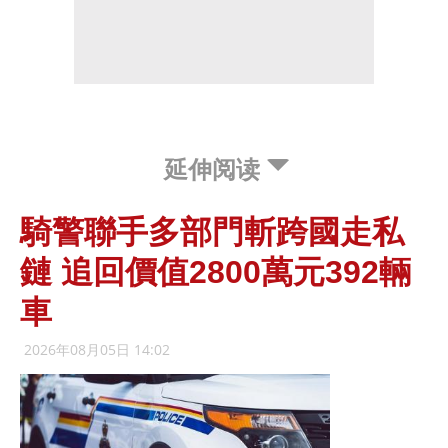
延伸阅读
騎警聯手多部門斬跨國走私
鏈 追回價值2800萬元392輛
車
2026年08月05日 14:02