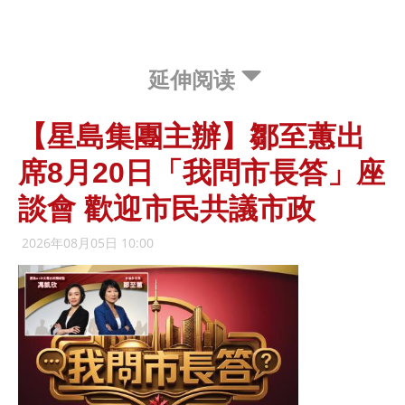
延伸阅读
【星島集團主辦】鄒至蕙出
席8月20日「我問市長答」座
談會 歡迎市民共議市政
2026年08月05日 10:00