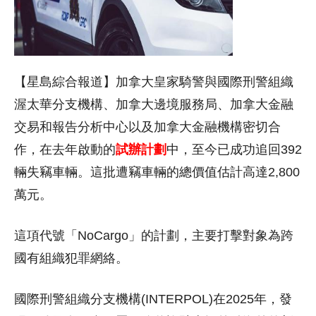
【星島綜合報道】加拿大皇家騎警與國際刑警組織
渥太華分支機構、加拿大邊境服務局、加拿大金融
交易和報告分析中心以及加拿大金融機構密切合
作，在去年啟動的
試辦計劃
中，至今已成功追回392
輛失竊車輛。這批遭竊車輛的總價值估計高達2,800
萬元。
這項代號「NoCargo」的計劃，主要打擊對象為跨
國有組織犯罪網絡。
國際刑警組織分支機構(INTERPOL)在2025年，發