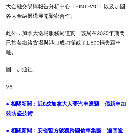
大金融交易與報告分析中心（FINTRAC）以及加國
各大金融機構展開緊密合作。
此外，加拿大邊境服務局證實，該局在2025年期間
已於各鐵路貨場與港口成功攔截了1,590輛失竊車
輛。
圖：加通社
V6
● 相關新聞：
近8成加拿大人憂汽車遭竊 倡新車加
裝防盜技術
● 相關新聞：
安省警方破獲跨國偷車集團 追回逾