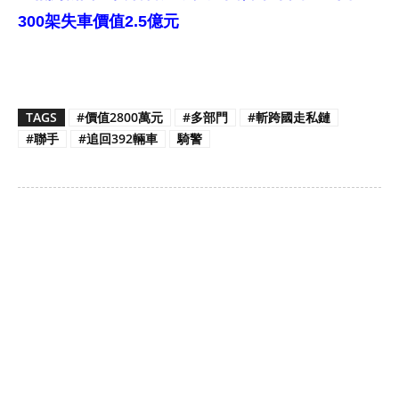
300架失車價值2.5億元
TAGS
#價值2800萬元
#多部門
#斬跨國走私鏈
#聯手
#追回392輛車
騎警