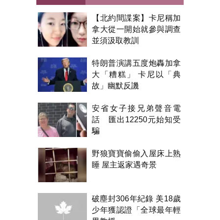
【北約間諜案】卡尼稱加
拿大從一開始就參與調查
並須汲取教訓
特朗普演講五度炮轟加拿
大「糟糕」 卡尼以「典
故」幽默反譏
安省女子接兄弟聲音電
話 匯出12250元始知受
騙
野狼寶寶偷偷入屋床上熟
睡 屋主返家遇奇景
破塵封306年紀錄 美18歲
少年獲認證「全球最年輕