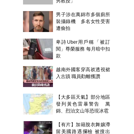
男教授」
男子涉在萬錦市多個廁所
裝攝錄機 多名女性受害
遭偷拍
卑詩Uber用戶稱「被訂
閱」尊榮服務 每月暗中扣
款
越南外國客穿高衩透視裙
入古蹟 職員勸離獲讚
【大多區天氣】部分地區
發列黃色雷暴警告 萬
錦、烈治文山等恐現冰雹
【有片】加籍脫衣舞孃滯
留美國路遇攔檢 被搜出