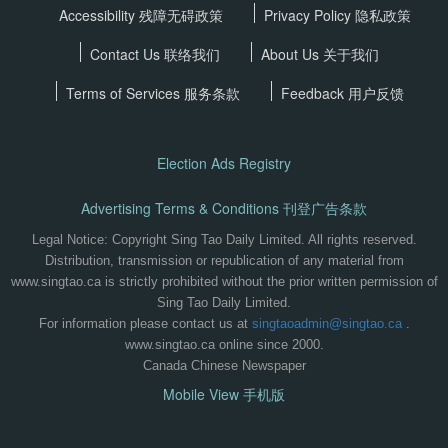
Accessibility 残障无碍政策
Privacy Policy
隐私政策
Contact Us 联络我们
About Us 关于我们
Terms of Services
服务条款
Feedback 用户反馈
Election Ads Registry
Advertising Terms & Conditions 刊登广告条款
Legal Notice: Copyright Sing Tao Daily Limited. All rights reserved.
Distribution, transmission or republication of any material from
www.singtao.ca is strictly prohibited without the prior written permission of
Sing Tao Daily Limited.
For information please contact us at
singtaoadmin@singtao.ca
.
www.singtao.ca online since 2000.
Canada Chinese Newspaper
Mobile View 手机版