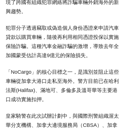
現了跨國有組織犯罪網絡將詐騙車輛外銷海外的新
興趨勢。
犯罪分子透過竊取或偽造個人身份憑證來申請汽車
貸款以購買車輛，隨後再利用相同憑證投保以實施
保險詐騙。這種汽車金融詐騙的激增，導致去年全
加國蒙受估計高達9億元的保險損失。
「NoCargo」的核心目標之一，是識別並阻止這些
車輛從加拿大港口走私至海外。警方目前已在哈利
法斯(Halifax)、滿地可、多倫多及溫哥華等主要港
口成功實施扣押。
皇家騎警在此次試辦計劃中，與國際刑警組織渥太
華分支機構、加拿大邊境服務局（CBSA）、加拿