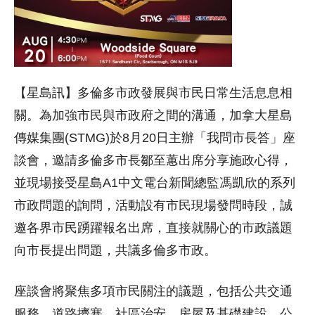
【星島訊】多倫多市政發展與市民日常生活息息相
關。為加強市民與市政府之間的溝通，加拿大星島
傳媒集團(STMG)於8月20日主辦「我問市長答」座
談會，邀請多倫多市長鄒至蕙出席分享施政心得，
並現場接受星島A1中文電台新聞總監馮凱欣的系列
市政問題的詢問，活動設有市民現場發問時段，誠
邀各界市民踴躍報名出席，直接就關心的市政議題
向市長提出問題，共議多倫多市政。
座談會將聚焦多項市民關注的議題，包括公共交通
服務、道路擠塞、社區治安、房屋及基礎建設、公