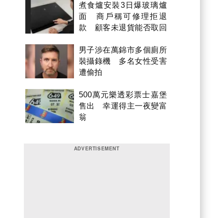
煮食爐安裝3日爆玻璃爐
面 商戶稱可修理拒退
款 顧客未退貨能否取回
金錢？
男子涉在萬錦市多個廁所
裝攝錄機 多名女性受害
遭偷拍
500萬元樂透彩票士嘉堡
售出 幸運得主一夜變富
翁