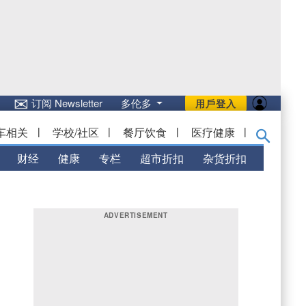
✉
订阅 Newsletter
多伦多
用戶登入
车相关
|
学校/社区
|
餐厅饮食
|
医疗健康
|
财经
健康
专栏
超市折扣
杂货折扣