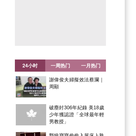
24小时
一周热门
一月热门
謝偉俊夫婦擬效法蔡瀾｜
周顯
破塵封306年紀錄 美18歲
少年獲認證「全球最年輕
男教授」
野狼寶寶偷偷入屋床上熟