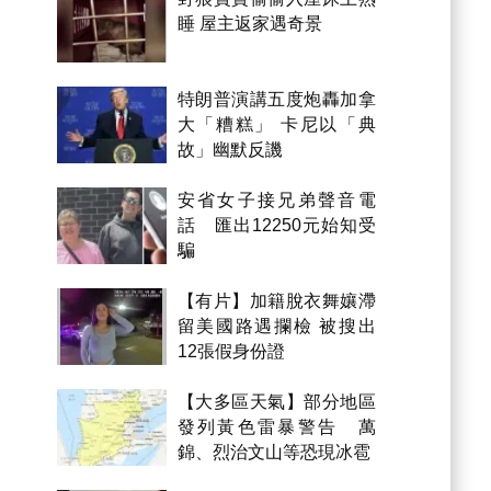
睡 屋主返家遇奇景
特朗普演講五度炮轟加拿
大「糟糕」 卡尼以「典
故」幽默反譏
安省女子接兄弟聲音電
話 匯出12250元始知受
騙
【有片】加籍脫衣舞孃滯
留美國路遇攔檢 被搜出
12張假身份證
【大多區天氣】部分地區
發列黃色雷暴警告 萬
錦、烈治文山等恐現冰雹