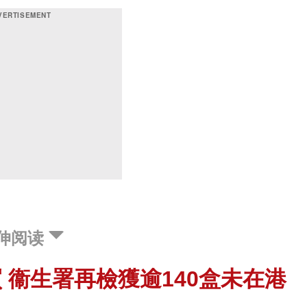
伸阅读
 衞生署再檢獲逾140盒未在港