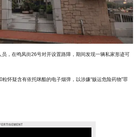
人员，在鸣凤街26号对开设置路障，期间发现一辆私家形迹可
0粒怀疑含有依托咪酯的电子烟弹，以涉嫌“贩运危险药物”罪