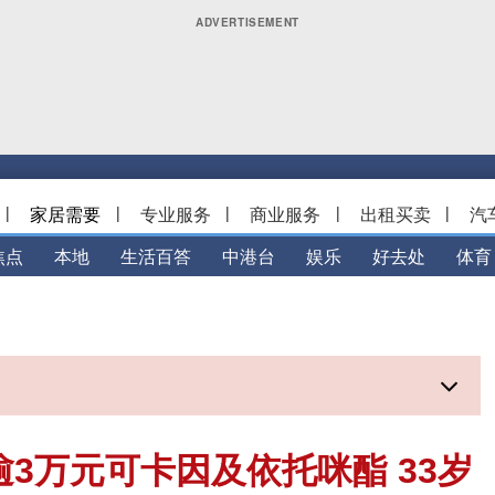
|
家居需要
|
专业服务
|
商业服务
|
出租买卖
|
汽
焦点
本地
生活百答
中港台
娱乐
好去处
体育
3万元可卡因及依托咪酯 33岁