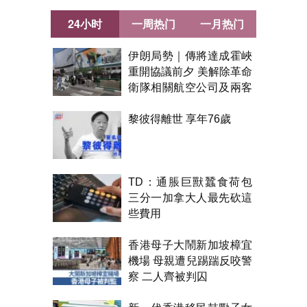
24小时
一周热门
一月热门
伊朗局勢｜傳將達成霍峽
重開協議前夕 美解除革命
衛隊相關航空公司及兩客
機制裁
黎彼得離世 享年76歲
TD：通脹巨獸蠶食荷包
三分一加拿大人最先砍這
些費用
香港母子大鬧新加坡樟宜
機場 母親遭兒踢踹反咬警
察 二人齊被判囚