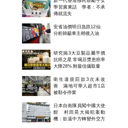
新一代香港移民鼓勵子女
學習廣東話 學者：不承
傳就流失
安省油價明日急跌12仙
分析師籲車主稍後入油
研究揭3大豆製品屬平價
抗癌之星 常喝豆漿患癌率
大降28% 附最佳攝取量
衛生違規罰款3次未改
善 滿地可華人超市1店
被勒令停業
日本自衛隊員闖中國大使
館 村田晃大揭犯案動
機：欲逼中方轉變外交方
針