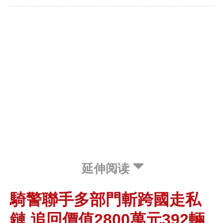
延伸阅读
騎警聯手多部門斬跨國走私
鏈 追回價值2800萬元392輛