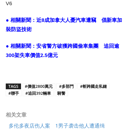
V6
● 相關新聞：
近8成加拿大人憂汽車遭竊 倡新車加
裝防盜技術
● 相關新聞：
安省警方破獲跨國偷車集團 追回逾
300架失車價值2.5億元
TAGS
#價值2800萬元
#多部門
#斬跨國走私鏈
#聯手
#追回392輛車
騎警
相关文章
多伦多夜店伤人案 1男子袭击他人遭通缉