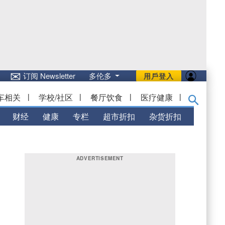
✉
订阅 Newsletter
多伦多
用戶登入
车相关
|
学校/社区
|
餐厅饮食
|
医疗健康
|
财经
健康
专栏
超市折扣
杂货折扣