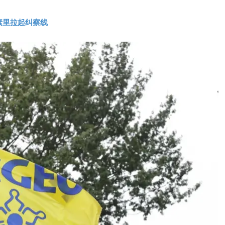
素里拉起纠察线