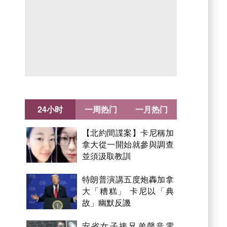
24小时
一周热门
一月热门
【北約間諜案】卡尼稱加
拿大從一開始就參與調查
並須汲取教訓
特朗普演講五度炮轟加拿
大「糟糕」 卡尼以「典
故」幽默反譏
安省女子接兄弟聲音電