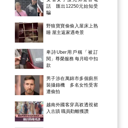
話 匯出12250元始知受
騙
野狼寶寶偷偷入屋床上熟
睡 屋主返家遇奇景
卑詩Uber用戶稱「被訂
閱」尊榮服務 每月暗中扣
款
男子涉在萬錦市多個廁所
裝攝錄機 多名女性受害
遭偷拍
越南外國客穿高衩透視裙
入古蹟 職員勸離獲讚