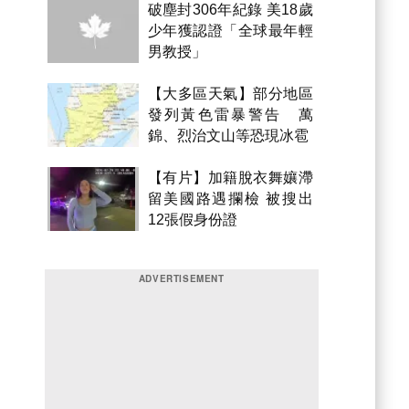
破塵封306年紀錄 美18歲
少年獲認證「全球最年輕
男教授」
【大多區天氣】部分地區
發列黃色雷暴警告 萬
錦、烈治文山等恐現冰雹
【有片】加籍脫衣舞孃滯
留美國路遇攔檢 被搜出
12張假身份證