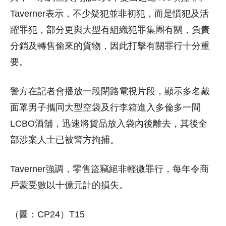
Taverner表示，不少疑犯並非初犯，而是慣犯及活
躍罪犯，部分更與大型有組織犯罪集團有關，負責
分銷及轉售偷來的貨物，因此打擊有關罪行十分重
要。
警方在記者會播放一段閉路電視片段，顯示多名戴
面罩男子攜同大型空袋及行李箱進入多倫多一間
LCBO酒舖，迅速將貨品放入袋內後離去，其後全
部涉案人士已被警方拘捕。
Taverner強調，零售盜竊絕非輕微罪行，每年令商
戶蒙受數以十億元計的損失。
（圖：CP24）T15