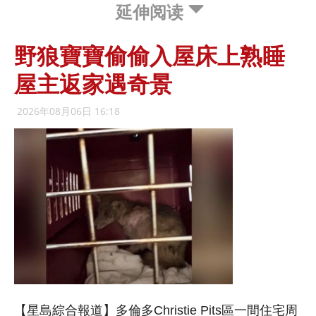
延伸阅读
野狼寶寶偷偷入屋床上熟睡
屋主返家遇奇景
2026年08月06日 16:18
【星島綜合報道】多倫多Christie Pits區一間住宅周