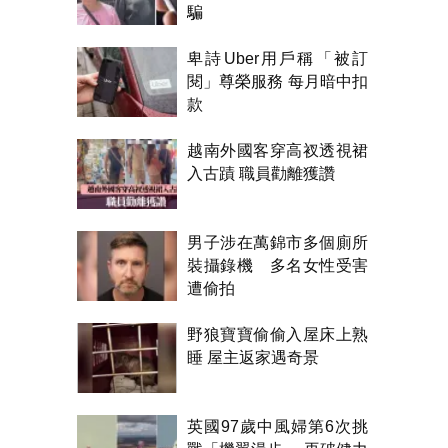
騙
卑詩Uber用戶稱「被訂
閱」尊榮服務 每月暗中扣
款
越南外國客穿高衩透視裙
入古蹟 職員勸離獲讚
男子涉在萬錦市多個廁所
裝攝錄機 多名女性受害
遭偷拍
野狼寶寶偷偷入屋床上熟
睡 屋主返家遇奇景
英國97歲中風婦第6次挑