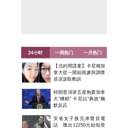
24小时
一周热门
一月热门
【北約間諜案】卡尼稱加
拿大從一開始就參與調查
並須汲取教訓
特朗普演讲五度炮轰加拿
大“糟糕” 卡尼以“典故”幽
默反讥
安省女子接兄弟聲音電
話 匯出12250元始知受