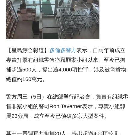
【星島綜合報道】
多倫多警方
表示，自兩年前成立
專責打擊有組織零售盜竊罪案小組以來，至今已拘
捕超過500人，提出逾4,000項控罪，涉及被盜貨物
總值約160萬元。
警方周三（5日）在總部舉行記者會，負責有組織零
售罪案小組的警司Ron Taverner表示，專責小組隸
屬23分局，成立至今已偵破多宗大型案件。
其中一宗調查共拘捕20人，提出超過400項控罪。