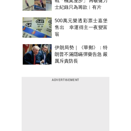
戰「機翼漫步」 再破健力
士紀錄只為籌款︱有片
500萬元樂透彩票士嘉堡
售出 幸運得主一夜變富
翁
伊朗局勢｜《華郵》：特
朗普不滿隱瞞彈藥告急 嚴
厲斥責防長