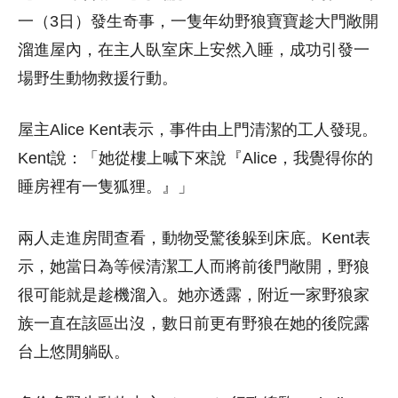
一（3日）發生奇事，一隻年幼野狼寶寶趁大門敞開
溜進屋內，在主人臥室床上安然入睡，成功引發一
場野生動物救援行動。
屋主Alice Kent表示，事件由上門清潔的工人發現。
Kent說：「她從樓上喊下來說『Alice，我覺得你的
睡房裡有一隻狐狸。』」
兩人走進房間查看，動物受驚後躲到床底。Kent表
示，她當日為等候清潔工人而將前後門敞開，野狼
很可能就是趁機溜入。她亦透露，附近一家野狼家
族一直在該區出沒，數日前更有野狼在她的後院露
台上悠閒躺臥。