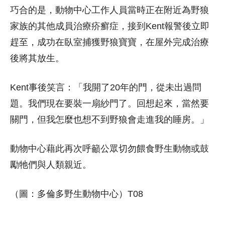
巧合的是，動物中心工作人員當時正在附近為野狼
家族的其他成員治療疥癬症，接到Kent報警後立即
趕至，成功在臥室捕獲野狼寶寶，在屋外完成治療
後將其放生。
Kent事後笑言：「我開了20年的門，從未出過問
題。我們現在要裝一扇紗門了。回想起來，當然要
關門，但我怎麼也想不到野狼會走進我的睡房。」
動物中心藉此再次呼籲公眾切勿餵食野生動物或鼓
勵牠們與人類親近。
（圖：多倫多野生動物中心）T08