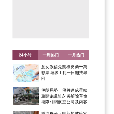
24小时
一周热门
一月热门
意女誤信兌獎機扔棄千萬
彩票 垃圾工耗一日翻找尋
回
伊朗局勢｜傳將達成霍峽
重開協議前夕 美解除革命
衛隊相關航空公司及兩客
機制裁
香港母子大鬧新加坡樟宜