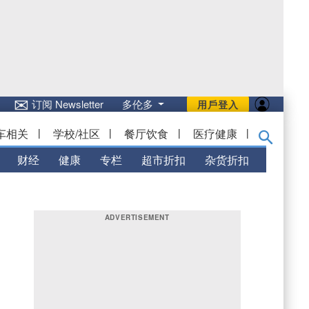
✉
订阅 Newsletter
多伦多
用戶登入
车相关
|
学校/社区
|
餐厅饮食
|
医疗健康
|
财经
健康
专栏
超市折扣
杂货折扣