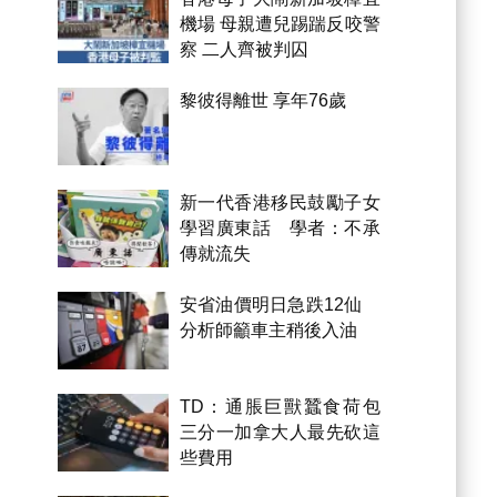
機場 母親遭兒踢踹反咬警
察 二人齊被判囚
黎彼得離世 享年76歲
新一代香港移民鼓勵子女
學習廣東話 學者：不承
傳就流失
安省油價明日急跌12仙
分析師籲車主稍後入油
TD：通脹巨獸蠶食荷包
三分一加拿大人最先砍這
些費用