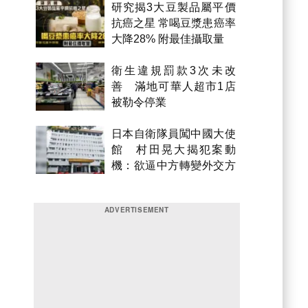
研究揭3大豆製品屬平價
抗癌之星 常喝豆漿患癌率
大降28% 附最佳攝取量
衛生違規罰款3次未改
善 滿地可華人超市1店
被勒令停業
日本自衛隊員闖中國大使
館 村田晃大揭犯案動
機：欲逼中方轉變外交方
針