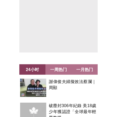
24小时
一周热门
一月热门
謝偉俊夫婦擬效法蔡瀾｜
周顯
破塵封306年紀錄 美18歲
少年獲認證「全球最年輕