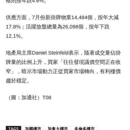
格則按年跌4.6%。
供應方面，7月份新掛牌物業14,484個，按年大減
17.8%；活躍放盤總量為26,098個，按年下跌
12.1%。
地產局主席Daniel Steinfeld表示，隨著成交量佔掛
牌量的比例上升，買家「往往發現議價空間正在收
窄」，暗示市場動力正從買家市場轉向，有利樓價
趨於穩定。
（圖：加通社）T08
TAGS
加國樓市
加拿大樓市
多倫多樓市