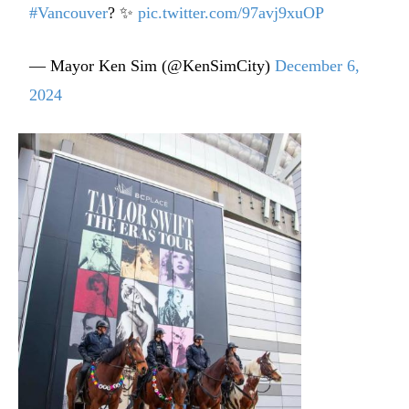
#Vancouver
? ✨
pic.twitter.com/97avj9xuOP
— Mayor Ken Sim (@KenSimCity)
December 6,
2024