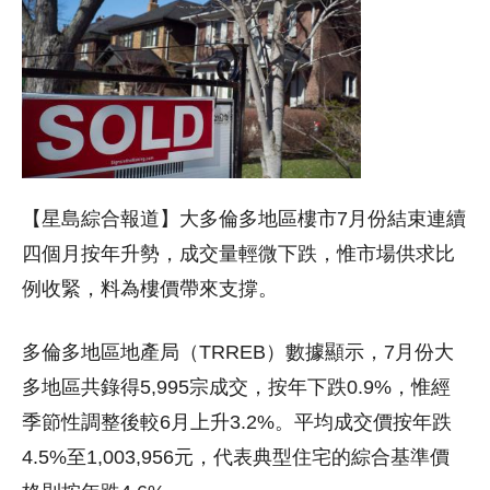
【星島綜合報道】大多倫多地區樓市7月份結束連續
四個月按年升勢，成交量輕微下跌，惟市場供求比
例收緊，料為樓價帶來支撐。
多倫多地區地產局（TRREB）數據顯示，7月份大
多地區共錄得5,995宗成交，按年下跌0.9%，惟經
季節性調整後較6月上升3.2%。平均成交價按年跌
4.5%至1,003,956元，代表典型住宅的綜合基準價