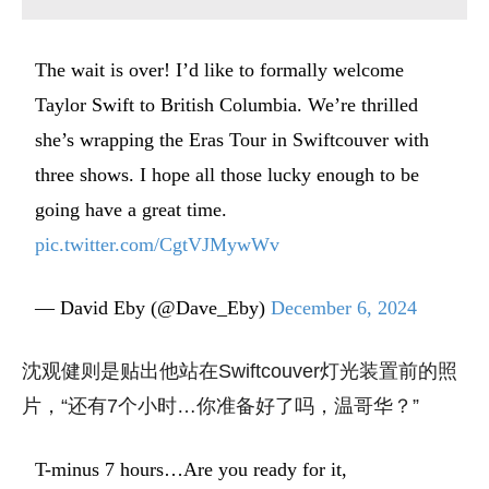
The wait is over! I’d like to formally welcome
Taylor Swift to British Columbia. We’re thrilled
she’s wrapping the Eras Tour in Swiftcouver with
three shows. I hope all those lucky enough to be
going have a great time.
pic.twitter.com/CgtVJMywWv
— David Eby (@Dave_Eby)
December 6, 2024
沈观健则是贴出他站在Swiftcouver灯光装置前的照
片，
“
还有7个小时…你准备好了吗，温哥华？
”
T-minus 7 hours…Are you ready for it,