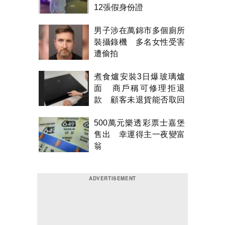
12張假身份證
男子涉在萬錦市多個廁所
裝攝錄機 多名女性受害
遭偷拍
煮食爐安裝3日爆玻璃爐
面 商戶稱可修理拒退
款 顧客未退貨能否取回
金錢？
500萬元樂透彩票士嘉堡
售出 幸運得主一夜變富
翁