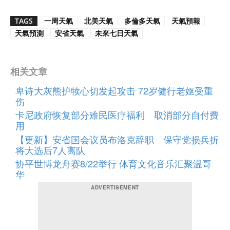
TAGS
一周天氣
北美天氣
多倫多天氣
天氣預報
天氣預測
安省天氣
未來七日天氣
相关文章
卑诗大灰熊护犊心切发起攻击 72岁健行老妪受重
伤
卡尼政府恢复部分难民医疗福利 取消部分自付费
用
【更新】安省国会议员布洛克辞职 保守党损兵折
将大选后7人离队
协平世博龙舟赛8/22举行 体育文化音乐汇聚温哥​​
华