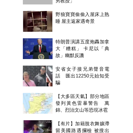
男教授」
野狼寶寶偷偷入屋床上熟
睡 屋主返家遇奇景
特朗普演講五度炮轟加拿
大「糟糕」 卡尼以「典
故」幽默反譏
安省女子接兄弟聲音電
話 匯出12250元始知受
騙
【大多區天氣】部分地區
發列黃色雷暴警告 萬
錦、烈治文山等恐現冰雹
【有片】加籍脫衣舞孃滯
留美國路遇攔檢 被搜出