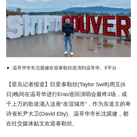
温哥华市长沈观健欢迎泰勒丝巡演到温哥华。X平台
【星岛记者报道】巨星泰勒丝(Taylor Swift)周五(6
日)晚间在温哥华进行Eras巡回演唱会最终3场，成
千上万的歌迷涌入这座“友谊城市”，作为东道主的卑
诗省长尹大卫(David Eby)、温哥华市长沈观健，都
在社交媒体贴文欢迎泰勒丝。