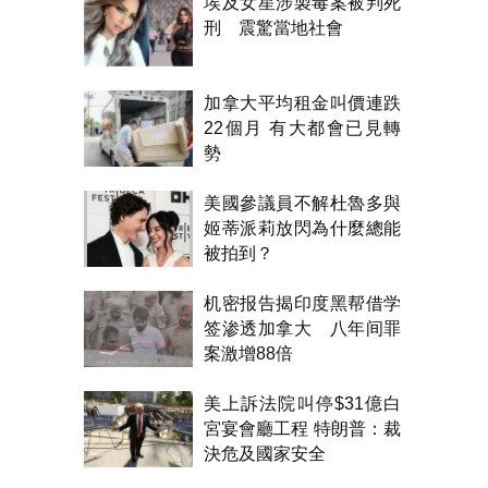
埃及女星涉製毒案被判死
刑 震驚當地社會
加拿大平均租金叫價連跌
22個月 有大都會已見轉
勢
美國參議員不解杜魯多與
姬蒂派莉放閃為什麼總能
被拍到？
机密报告揭印度黑帮借学
签渗透加拿大 八年间罪
案激增88倍
美上訴法院叫停$31億白
宮宴會廳工程 特朗普：裁
決危及國家安全