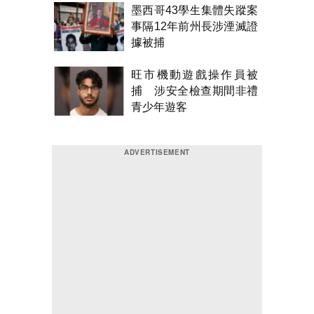
墨西哥43學生集體失蹤案
事隔12年前州長涉湮滅證
據被捕
旺市機動遊戲操作員被
捕 涉安全檢查期間非禮
青少年遊客