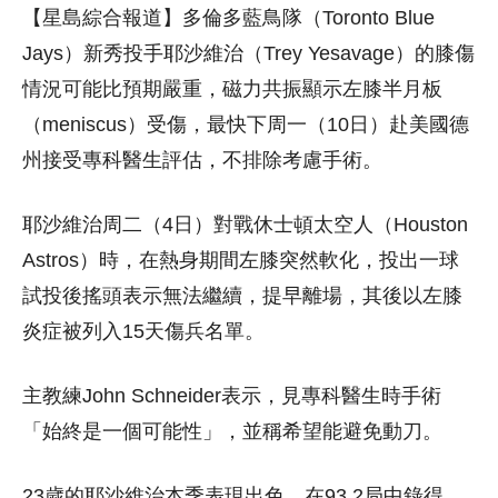
【星島綜合報道】多倫多藍鳥隊（Toronto Blue
Jays）新秀投手耶沙維治（Trey Yesavage）的膝傷
情況可能比預期嚴重，磁力共振顯示左膝半月板
（meniscus）受傷，最快下周一（10日）赴美國德
州接受專科醫生評估，不排除考慮手術。
耶沙維治周二（4日）對戰休士頓太空人（Houston
Astros）時，在熱身期間左膝突然軟化，投出一球
試投後搖頭表示無法繼續，提早離場，其後以左膝
炎症被列入15天傷兵名單。
主教練John Schneider表示，見專科醫生時手術
「始終是一個可能性」，並稱希望能避免動刀。
23歲的耶沙維治本季表現出色，在93.2局中錄得