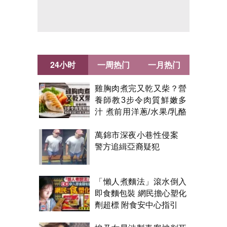
24小时
一周热门
一月热门
雞胸肉煮完又乾又柴？營
養師教3步令肉質鮮嫩多
汁 煮前用洋蔥/水果/乳酪
醃製都得？
萬錦市深夜小巷性侵案
警方追緝亞裔疑犯
「懶人煮麵法」滾水倒入
即食麵包裝 網民擔心塑化
劑超標 附食安中心指引