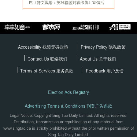
Accessibility 残障无碍政策
Privacy Policy
隐私政策
Contact Us 联络我们
About Us 关于我们
Terms of Services
服务条款
Feedback 用户反馈
Election Ads Registry
Advertising Terms & Conditions 刊登广告条款
Legal Notice: Copyright Sing Tao Daily Limited. All rights reserved.
Distribution, transmission or republication of any material from
www.singtao.ca is strictly prohibited without the prior written permission of
Sing Tao Daily Limited.