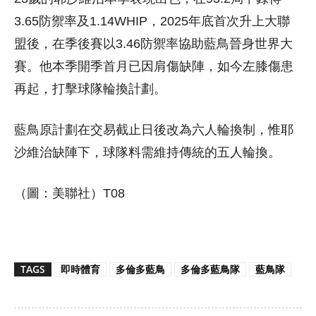
3.65防禦率及1.14WHIP，2025年底首次升上大聯
盟後，在季後賽以3.46防禦率協助藍鳥晉身世界大
賽。他本季開季首月已因肩傷缺陣，如今左膝傷患
再起，打擊球隊輪換計劃。
藍鳥原計劃在交易截止日後改為六人輪換制，惟耶
沙維治缺陣下，球隊料需維持傳統的五人輪換。
（圖：美聯社）T08
TAGS
即時體育
多倫多藍鳥
多倫多藍鳥隊
藍鳥隊