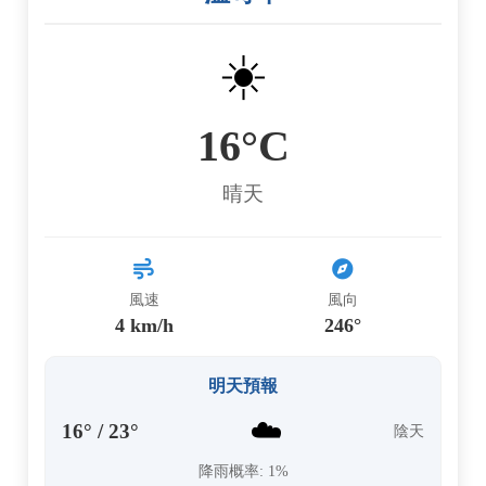
☀️
16°C
晴天
風速
風向
4 km/h
246°
明天預報
☁️
16° / 23°
陰天
降雨概率: 1%