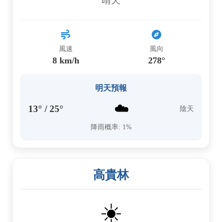
晴天
風速
風向
8 km/h
278°
明天預報
☁️
13° / 25°
陰天
降雨概率: 1%
高貴林
☀️