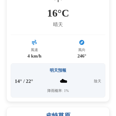
16°C
晴天
風速
風向
4 km/h
246°
明天預報
☁️
14° / 22°
陰天
降雨概率: 1%
皮特草原