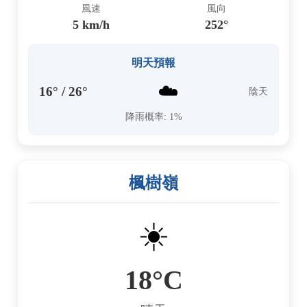
風速
風向
5 km/h
252°
明天預報
☁️
16° / 26°
陰天
降雨概率: 1%
楓樹嶺
☀️
18°C