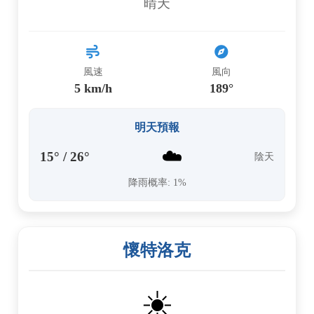
晴天
風速
風向
5 km/h
189°
明天預報
☁️
15° / 26°
陰天
降雨概率: 1%
懷特洛克
☀️