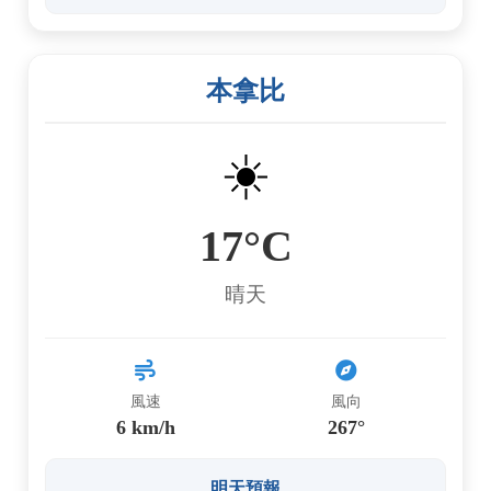
本拿比
☀️
17°C
晴天
風速
風向
6 km/h
267°
明天預報