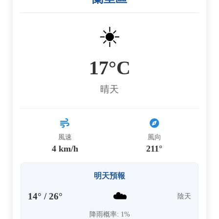
☀️
17°C
晴天
風速
風向
4 km/h
211°
明天預報
☁️
14° / 26°
陰天
降雨概率: 1%