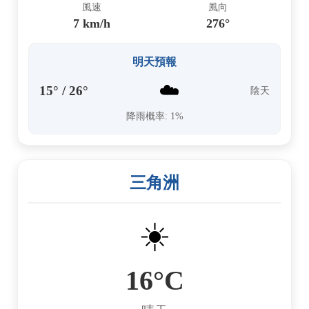
風速
風向
7 km/h
276°
明天預報
☁️
15° / 26°
陰天
降雨概率: 1%
三角洲
☀️
16°C