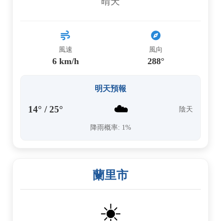
晴天
風速
風向
6 km/h
288°
明天預報
☁️
14° / 25°
陰天
降雨概率: 1%
蘭里市
☀️