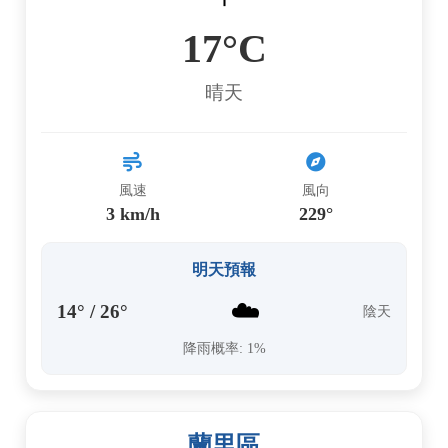
17°C
晴天
風速
風向
3 km/h
229°
明天預報
☁️
14° / 26°
陰天
降雨概率: 1%
蘭里區