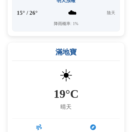
明天預報
☁️
15° / 26°
陰天
降雨概率: 1%
滿地寶
☀️
19°C
晴天