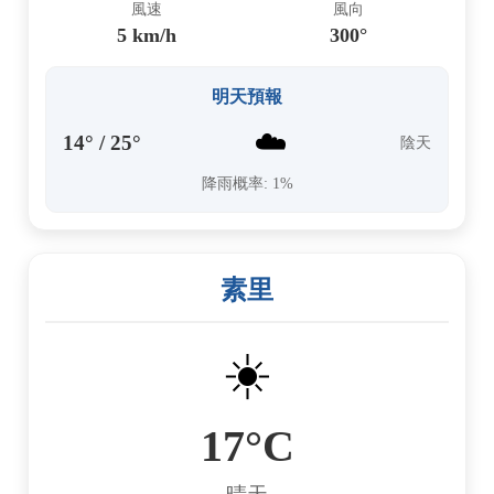
風速
風向
5 km/h
300°
明天預報
☁️
14° / 25°
陰天
降雨概率: 1%
素里
☀️
17°C