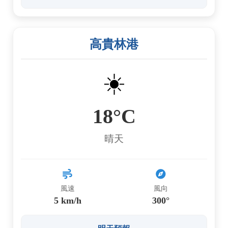
高貴林港
☀️
18°C
晴天
風速
風向
5 km/h
300°