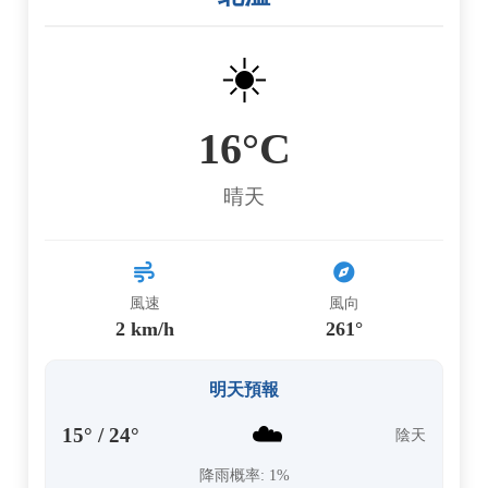
☀️
16°C
晴天
風速
風向
2 km/h
261°
明天預報
☁️
15° / 24°
陰天
降雨概率: 1%