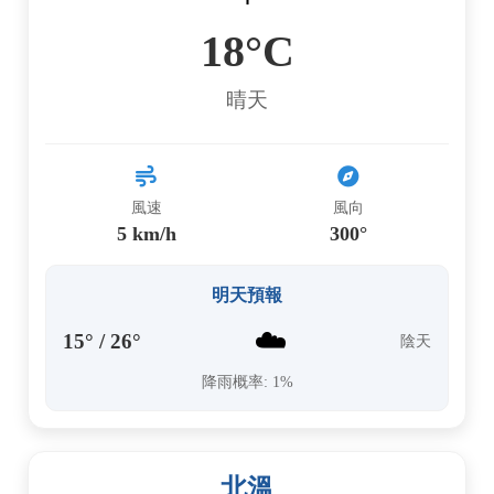
18°C
晴天
風速
風向
5 km/h
300°
明天預報
☁️
15° / 26°
陰天
降雨概率: 1%
北溫