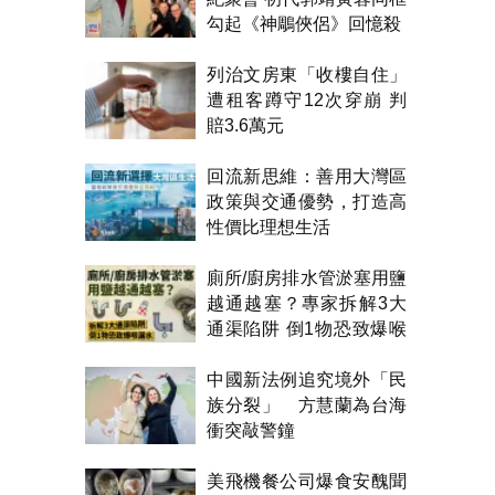
勾起《神鵰俠侶》回憶殺
列治文房東「收樓自住」
遭租客蹲守12次穿崩 判
賠3.6萬元
回流新思維：善用大灣區
政策與交通優勢，打造高
性價比理想生活
廁所/廚房排水管淤塞用鹽
越通越塞？專家拆解3大
通渠陷阱 倒1物恐致爆喉
漏水
中國新法例追究境外「民
族分裂」 方慧蘭為台海
衝突敲警鐘
美飛機餐公司爆食安醜聞