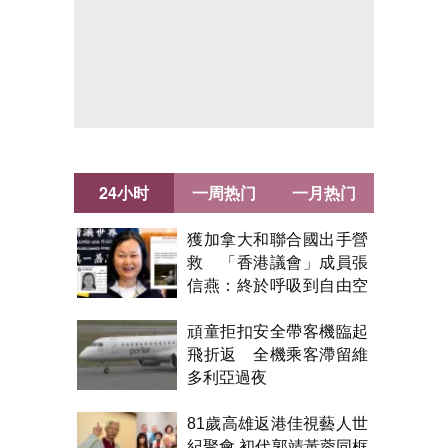
24小时
一周热门
一月热门
獲加拿大和聯合國出手營
救 「香港議會」成員張
信燕：終於呼吸到自由空
氣！
頑童拒扣安全帶客機臨起
飛折返 全機乘客滯留維
多利亞過夜
81歲高雄返港佳視藝人世
紀聚會 初代郭靖黃蓉同框