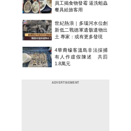
員工揭食物發霉 逼洗蛆蟲
餐具給旅客用
世紀熱浪｜多瑙河水位創
新低二戰德軍遺骸遺物出
土 專家：或有更多發現
4華裔蠔客溫島非法採捕
有人作虛假陳述 共罰
1.8萬元