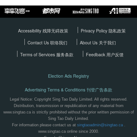
Accessibility 残障无碍政策
Privacy Policy
隐私政策
Contact Us 联络我们
About Us 关于我们
Terms of Services
服务条款
Feedback 用户反馈
Election Ads Registry
Advertising Terms & Conditions 刊登广告条款
Legal Notice: Copyright Sing Tao Daily Limited. All rights reserved.
Distribution, transmission or republication of any material from
www.singtao.ca is strictly prohibited without the prior written permission of
Sing Tao Daily Limited.
For information please contact us at
singtaoadmin@singtao.ca
.
www.singtao.ca online since 2000.