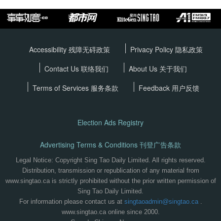
Accessibility 残障无碍政策
Privacy Policy
隐私政策
Contact Us 联络我们
About Us 关于我们
Terms of Services
服务条款
Feedback 用户反馈
Election Ads Registry
Advertising Terms & Conditions 刊登广告条款
Legal Notice: Copyright Sing Tao Daily Limited. All rights reserved.
Distribution, transmission or republication of any material from
www.singtao.ca is strictly prohibited without the prior written permission of
Sing Tao Daily Limited.
For information please contact us at
singtaoadmin@singtao.ca
.
www.singtao.ca online since 2000.