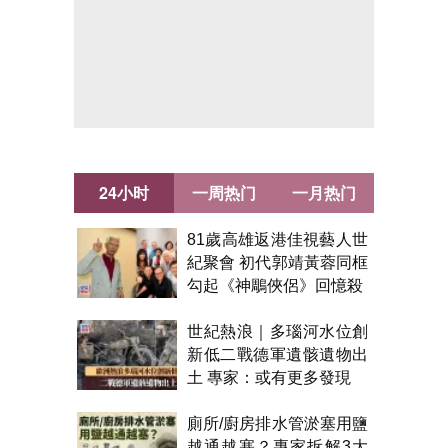
24小时
一周热门
一月热门
81歲高雄返港佳視藝人世
紀聚會 初代郭靖黃蓉同框
勾起《神鵰俠侶》回憶殺
世紀熱浪｜多瑙河水位創
新低二戰德軍遺骸遺物出
土 專家：或有更多發現
廁所/廚房排水管淤塞用鹽
越通越塞？專家拆解3大