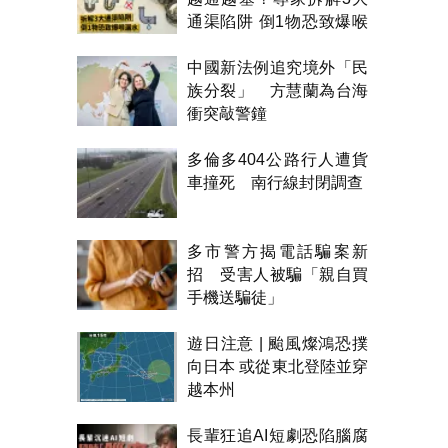
通渠陷阱 倒1物恐致爆喉
漏水
中國新法例追究境外「民
族分裂」 方慧蘭為台海
衝突敲警鐘
多倫多404公路行人遭貨
車撞死 南行線封閉調查
多市警方揭電話騙案新
招 受害人被騙「親自買
手機送騙徒」
遊日注意 | 颱風燦鴻恐撲
向日本 或從東北登陸並穿
越本州
長輩狂追AI短劇恐陷腦腐