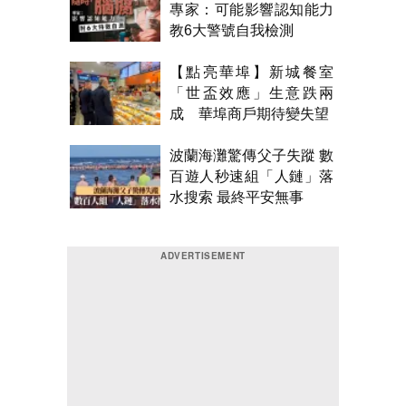
專家：可能影響認知能力
教6大警號自我檢測
【點亮華埠】新城餐室
「世盃效應」生意跌兩
成 華埠商戶期待變失望
波蘭海灘驚傳父子失蹤 數
百遊人秒速組「人鏈」落
水搜索 最終平安無事