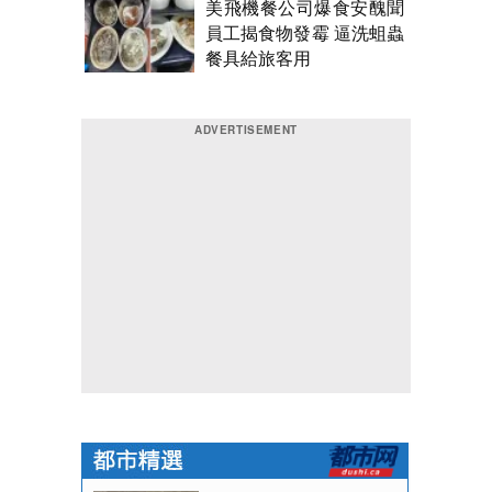
美飛機餐公司爆食安醜聞
員工揭食物發霉 逼洗蛆蟲
餐具給旅客用