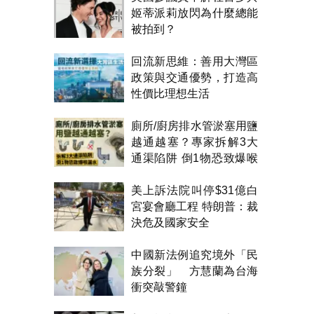
姬蒂派莉放閃為什麼總能
被拍到？
回流新思維：善用大灣區
政策與交通優勢，打造高
性價比理想生活
廁所/廚房排水管淤塞用鹽
越通越塞？專家拆解3大
通渠陷阱 倒1物恐致爆喉
漏水
美上訴法院叫停$31億白
宮宴會廳工程 特朗普：裁
決危及國家安全
中國新法例追究境外「民
族分裂」 方慧蘭為台海
衝突敲警鐘