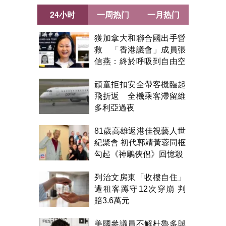
24小时
一周热门
一月热门
獲加拿大和聯合國出手營
救 「香港議會」成員張
信燕：終於呼吸到自由空
氣！
頑童拒扣安全帶客機臨起
飛折返 全機乘客滯留維
多利亞過夜
81歲高雄返港佳視藝人世
紀聚會 初代郭靖黃蓉同框
勾起《神鵰俠侶》回憶殺
列治文房東「收樓自住」
遭租客蹲守12次穿崩 判
賠3.6萬元
美國參議員不解杜魯多與