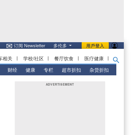
✉
订阅 Newsletter
多伦多
用戶登入
车相关
|
学校/社区
|
餐厅饮食
|
医疗健康
|
财经
健康
专栏
超市折扣
杂货折扣