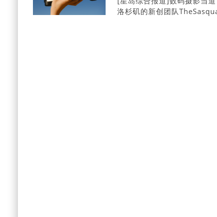
[星岛综合报道]数码摄影当
洛杉矶的新创团队TheSasquat
“Sasquatch617”的
全景照片。