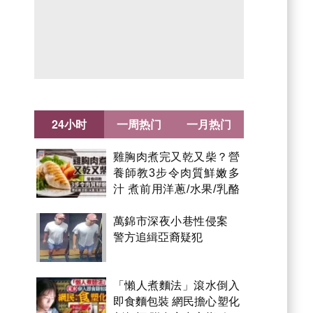
24小时
一周热门
一月热门
雞胸肉煮完又乾又柴？營
養師教3步令肉質鮮嫩多
汁 煮前用洋蔥/水果/乳酪
醃製都得？
萬錦市深夜小巷性侵案
警方追緝亞裔疑犯
「懶人煮麵法」滾水倒入
即食麵包裝 網民擔心塑化