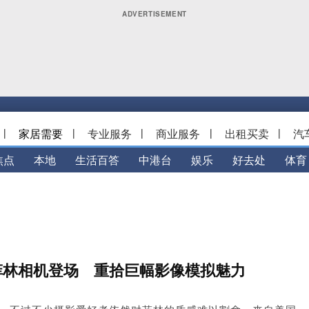
|
家居需要
|
专业服务
|
商业服务
|
出租买卖
|
汽
焦点
本地
生活百答
中港台
娱乐
好去处
体育
景菲林相机登场 重拾巨幅影像模拟魅力