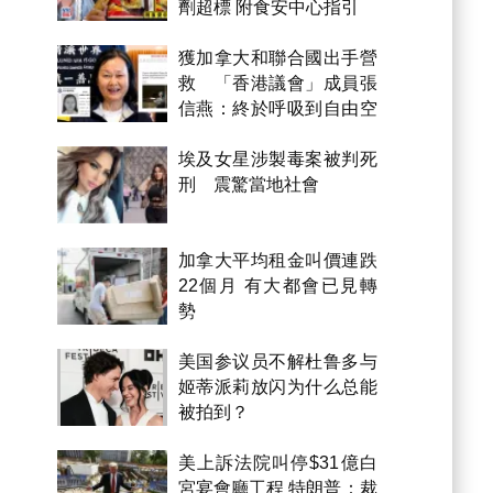
劑超標 附食安中心指引
獲加拿大和聯合國出手營
救 「香港議會」成員張
信燕：終於呼吸到自由空
氣！
埃及女星涉製毒案被判死
刑 震驚當地社會
加拿大平均租金叫價連跌
22個月 有大都會已見轉
勢
美国参议员不解杜鲁多与
姬蒂派莉放闪为什么总能
被拍到？
美上訴法院叫停$31億白
宮宴會廳工程 特朗普：裁