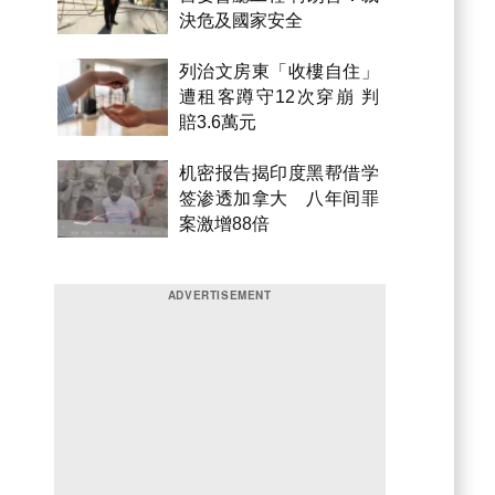
決危及國家安全
列治文房東「收樓自住」
遭租客蹲守12次穿崩 判
賠3.6萬元
机密报告揭印度黑帮借学
签渗透加拿大 八年间罪
案激增88倍