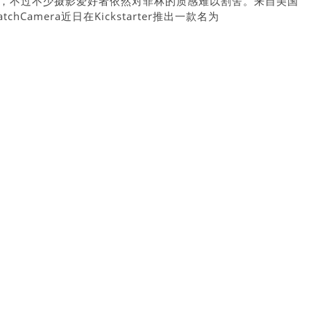
道，不过不少摄影爱好者依然对菲林的质感难以割舍。来自美国
chCamera近日在Kickstarter推出一款名为
全景菲林相机，主打以120中片幅菲林拍摄，营造出复古而震撼的超阔