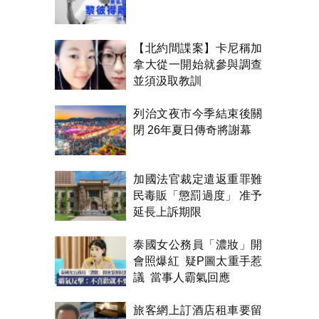
【北約間諜案】卡尼稱加
拿大從一開始就參與調查
並須汲取教訓
列治文夜市今季結束後關
閉 26年夏日傳奇將謝幕
加國法官裁定遣返重罪難
民毒販「懲罰過度」 准予
延長上訴期限
泰國女公務員「濃妝」開
會照爆紅 疑P圖太重手惹
議 當事人霸氣回應
旅客網上訂酒店租車要留