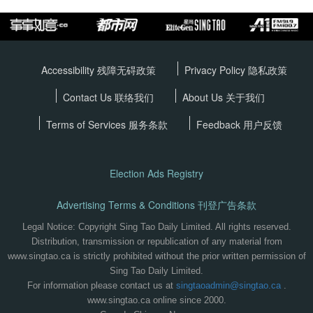
Accessibility 残障无碍政策
Privacy Policy
隐私政策
Contact Us 联络我们
About Us 关于我们
Terms of Services
服务条款
Feedback 用户反馈
Election Ads Registry
Advertising Terms & Conditions 刊登广告条款
Legal Notice: Copyright Sing Tao Daily Limited. All rights reserved.
Distribution, transmission or republication of any material from
www.singtao.ca is strictly prohibited without the prior written permission of
Sing Tao Daily Limited.
For information please contact us at
singtaoadmin@singtao.ca
.
www.singtao.ca online since 2000.