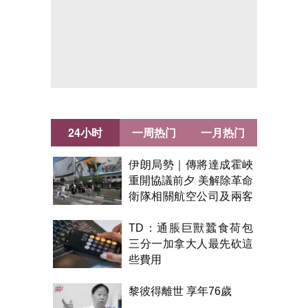
24小时
一周热门
一月热门
伊朗局勢｜傳將達成霍峽
重開協議前夕 美解除革命
衛隊相關航空公司及兩客
機制裁
TD：通脹巨獸蠶食荷包
三分一加拿大人最先砍這
些費用
黎彼得離世 享年76歲