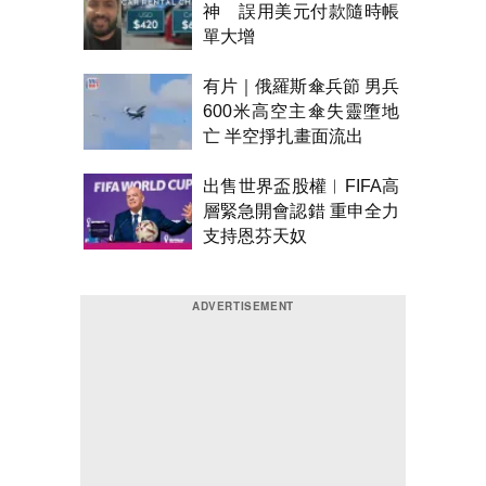
神 誤用美元付款隨時帳
單大增
有片｜俄羅斯傘兵節 男兵
600米高空主傘失靈墮地
亡 半空掙扎畫面流出
出售世界盃股權︱FIFA高
層緊急開會認錯 重申全力
支持恩芬天奴