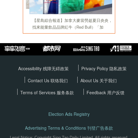
Accessibility 残障无碍政策
Privacy Policy
隐私政策
Contact Us 联络我们
About Us 关于我们
Terms of Services
服务条款
Feedback 用户反馈
Election Ads Registry
Advertising Terms & Conditions 刊登广告条款
Legal Notice: Copyright Sing Tao Daily Limited. All rights reserved.