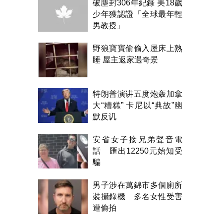
破塵封306年紀錄 美18歲
少年獲認證「全球最年輕
男教授」
野狼寶寶偷偷入屋床上熟
睡 屋主返家遇奇景
特朗普演讲五度炮轰加拿
大“糟糕” 卡尼以“典故”幽
默反讥
安省女子接兄弟聲音電
話 匯出12250元始知受
騙
男子涉在萬錦市多個廁所
裝攝錄機 多名女性受害
遭偷拍