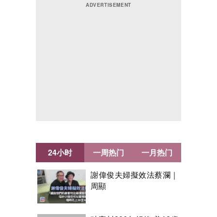
24小时
一周热门
一月热门
謝偉俊夫婦擬效法蔡瀾｜
周顯