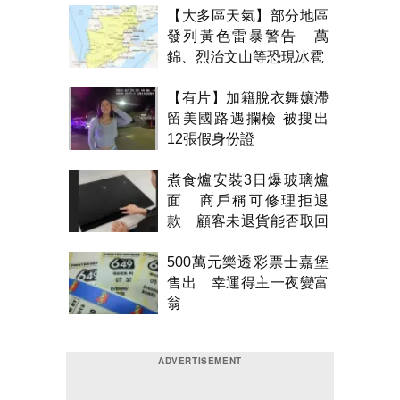
【大多區天氣】部分地區
發列黃色雷暴警告 萬
錦、烈治文山等恐現冰雹
【有片】加籍脫衣舞孃滯
留美國路遇攔檢 被搜出
12張假身份證
煮食爐安裝3日爆玻璃爐
面 商戶稱可修理拒退
款 顧客未退貨能否取回
金錢？
500萬元樂透彩票士嘉堡
售出 幸運得主一夜變富
翁