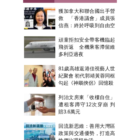
獲加拿大和聯合國出手營
救 「香港議會」成員張
信燕：終於呼吸到自由空
氣！
頑童拒扣安全帶客機臨起
飛折返 全機乘客滯留維
多利亞過夜
81歲高雄返港佳視藝人世
紀聚會 初代郭靖黃蓉同框
勾起《神鵰俠侶》回憶殺
列治文房東「收樓自住」
遭租客蹲守12次穿崩 判
賠3.6萬元
回流新思維：善用大灣區
政策與交通優勢，打造高