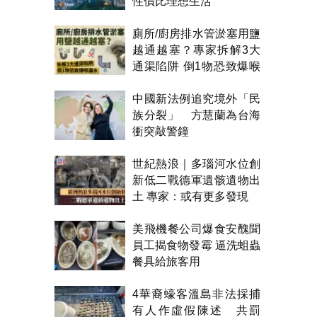
性價比理想生活
廁所/廚房排水管淤塞用鹽
越通越塞？專家拆解3大
通渠陷阱 倒1物恐致爆喉
漏水
中國新法例追究境外「民
族分裂」 方慧蘭為台海
衝突敲警鐘
世紀熱浪｜多瑙河水位創
新低二戰德軍遺骸遺物出
土 專家：或有更多發現
美飛機餐公司爆食安醜聞
員工揭食物發霉 逼洗蛆蟲
餐具給旅客用
4華裔蠔客溫島非法採捕
有人作虛假陳述 共罰