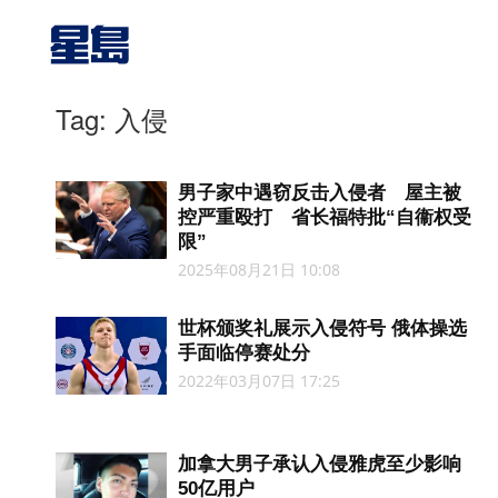
Tag: 入侵
男子家中遇窃反击入侵者 屋主被
控严重殴打 省长福特批“自衞权受
限”
2025年08月21日 10:08
世杯颁奖礼展示入侵符号 俄体操选
手面临停赛处分
2022年03月07日 17:25
加拿大男子承认入侵雅虎至少影响
50亿用户