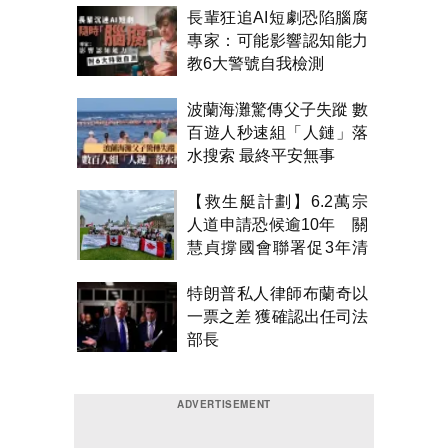
長輩狂追AI短劇恐陷腦腐
專家：可能影響認知能力
教6大警號自我檢測
波蘭海灘驚傳父子失蹤 數
百遊人秒速組「人鏈」落
水搜索 最終平安無事
【救生艇計劃】6.2萬宗
人道申請恐候逾10年 關
慧貞撐國會聯署促3年清
積壓
特朗普私人律師布蘭奇以
一票之差 獲確認出任司法
部長