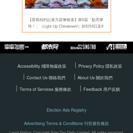
Accessibility 殘障無礙政策
Privacy Policy
隱私政策
Contact Us 聯絡我們
About Us 關於我們
Terms of Services
服務條款
Feedback 用戶反饋
Election Ads Registry
Advertising Terms & Conditions 刊登廣告條款
Legal Notice: Copyright Sing Tao Daily Limited. All rights reserved.