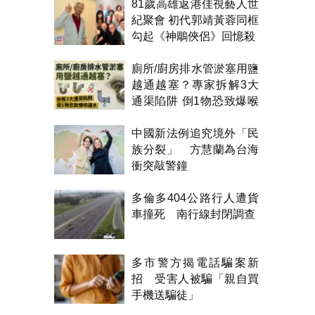
81歲高雄返港佳視藝人世
紀聚會 初代郭靖黃蓉同框
勾起《神鵰俠侶》回憶殺
廁所/廚房排水管淤塞用鹽
越通越塞？專家拆解3大
通渠陷阱 倒1物恐致爆喉
漏水
中國新法例追究境外「民
族分裂」 方慧蘭為台海
衝突敲警鐘
多倫多404公路行人遭貨
車撞死 南行線封閉調查
多市警方揭電話騙案新
招 受害人被騙「親自買
手機送騙徒」