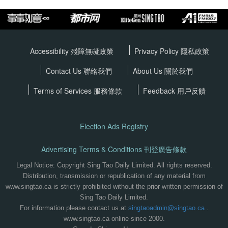
Accessibility 殘障無礙政策
Privacy Policy
隱私政策
Contact Us 聯絡我們
About Us 關於我們
Terms of Services
服務條款
Feedback 用戶反饋
Election Ads Registry
Advertising Terms & Conditions 刊登廣告條款
Legal Notice: Copyright Sing Tao Daily Limited. All rights reserved.
Distribution, transmission or republication of any material from
www.singtao.ca is strictly prohibited without the prior written permission of
Sing Tao Daily Limited.
For information please contact us at
singtaoadmin@singtao.ca
.
www.singtao.ca online since 2000.