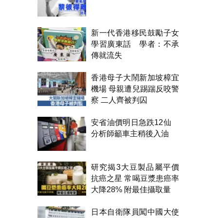
新一代香港移民鼓勵子女
學習廣東話 學者：不承
傳就流失
香港母子大鬧新加坡樟宜
機場 母親遭兒踢踹反咬警
察 二人齊被判囚
安省油價明日急跌12仙
分析師籲車主稍後入油
研究揭3大豆製品屬平價
抗癌之星 常喝豆漿患癌率
大降28% 附最佳攝取量
日本自衛隊員闖中國大使