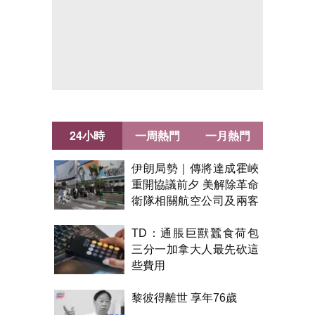
24小時
一周熱門
一月熱門
伊朗局勢｜傳將達成霍峽
重開協議前夕 美解除革命
衛隊相關航空公司及兩客
機制裁
TD：通脹巨獸蠶食荷包
三分一加拿大人最先砍這
些費用
黎彼得離世 享年76歲