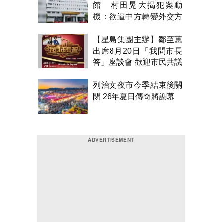
館 村田晃大揭犯案動
機：欲逼中方轉變外交方
針
【星島集團主辦】鄒至蕙
出席8月20日「我問市長
答」座談會 歡迎市民共議
市政
列治文夜市今季結束後關
閉 26年夏日傳奇將謝幕