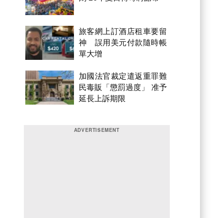
旅客網上訂酒店租車要留
神 誤用美元付款隨時帳
單大增
加國法官裁定遣返重罪難
民毒販「懲罰過度」 准予
延長上訴期限