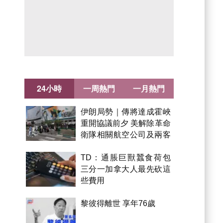
24小時
一周熱門
一月熱門
伊朗局勢｜傳將達成霍峽
重開協議前夕 美解除革命
衛隊相關航空公司及兩客
機制裁
TD：通脹巨獸蠶食荷包
三分一加拿大人最先砍這
些費用
黎彼得離世 享年76歲