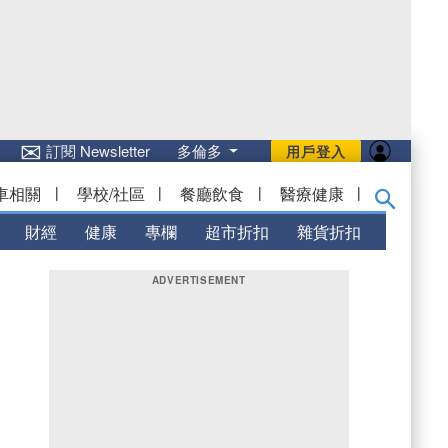
✉
訂閱 Newsletter
多倫多
用戶登入
車相關
|
學校/社區
|
餐廳飲食
|
醫療健康
|
財經
健康
專欄
超市折扣
雜貨折扣