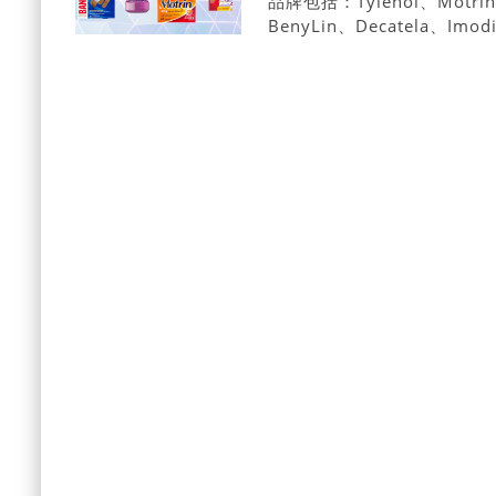
品牌包括：Tylenol、Motrin、
BenyLin、Decatela、Imod