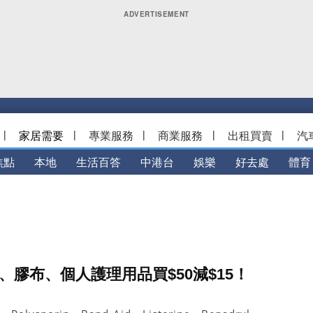
|
家居需要
|
專業服務
|
商業服務
|
出租買賣
|
汽
焦點
本地
生活百答
中港台
娛樂
好去處
體育
藥、膠布、個人護理用品買$50減$15！