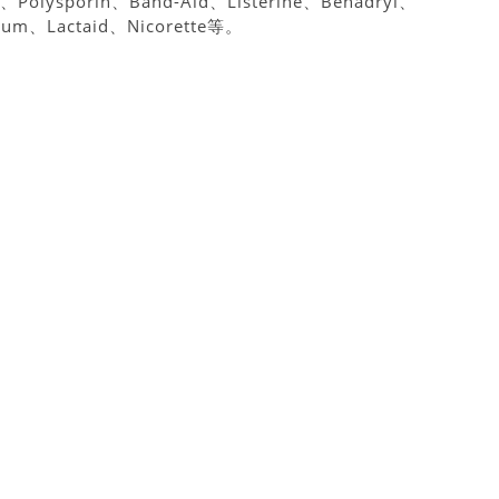
Polysporin、Band-Aid、Listerine、Benadryl、
ium、Lactaid、Nicorette等。