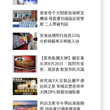
香港母子大鬧新加坡樟宜
機場 母親遭兒踢踹反咬警
察 二人齊被判囚
安省油價明日急跌12仙
分析師籲車主稍後入油
【星島集團主辦】鄒至蕙
出席8月20日「我問市長
答」座談會 歡迎市民共議
市政
研究揭3大豆製品屬平價
抗癌之星 常喝豆漿患癌率
大降28% 附最佳攝取量
列治文夜市今季結束後關
閉 26年夏日傳奇將謝幕