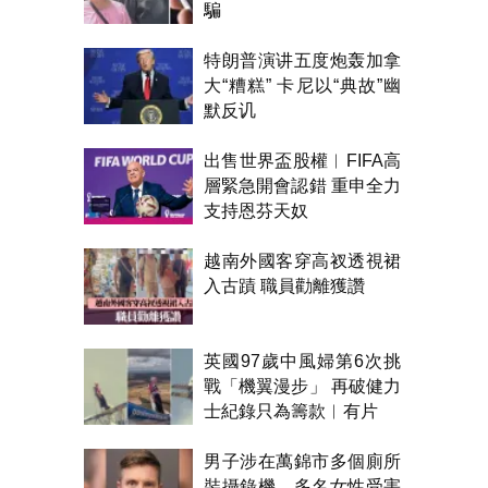
騙
特朗普演讲五度炮轰加拿
大“糟糕” 卡尼以“典故”幽
默反讥
出售世界盃股權︱FIFA高
層緊急開會認錯 重申全力
支持恩芬天奴
越南外國客穿高衩透視裙
入古蹟 職員勸離獲讚
英國97歲中風婦第6次挑
戰「機翼漫步」 再破健力
士紀錄只為籌款︱有片
男子涉在萬錦市多個廁所
裝攝錄機 多名女性受害