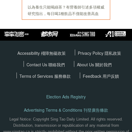
Accessibility 殘障無礙政策
Privacy Policy
隱私政策
Contact Us 聯絡我們
About Us 關於我們
Terms of Services
服務條款
Feedback 用戶反饋
Election Ads Registry
Advertising Terms & Conditions 刊登廣告條款
Legal Notice: Copyright Sing Tao Daily Limited. All rights reserved.
Distribution, transmission or republication of any material from
www.singtao.ca is strictly prohibited without the prior written permission of