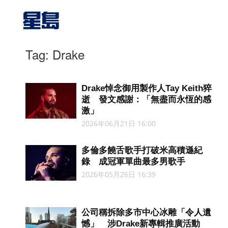
Tag: Drake
Drake悼念御用製作人Tay Keith猝
逝 發文感謝：「無盡而永恆的感
激」
2026年06月21日 16:00
多倫多饒舌歌手打破米高積遜紀
錄 成冠軍單曲最多男歌手
2026年05月26日 16:39
公司稱拆除多市中心冰雕「令人遺
憾」 涉Drake新專輯推廣活動