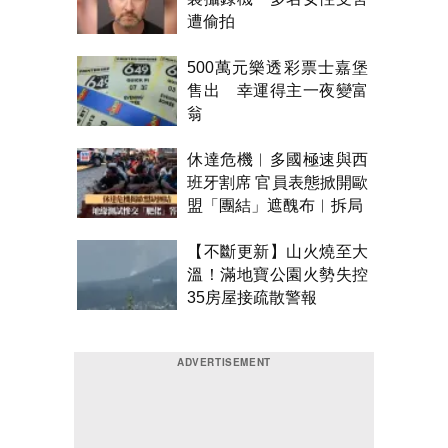
遭偷拍
500萬元樂透彩票士嘉堡
售出 幸運得主一夜變富
翁
休達危機︱多國極速與西
班牙割席 官員表態掀開歐
盟「團結」遮醜布︱拆局
【不斷更新】山火燒至大
溫！滿地寶公園火勢失控
35房屋接疏散警報