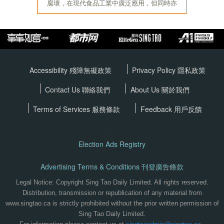
Accessibility 殘障無礙政策
Privacy Policy
隱私政策
Contact Us 聯絡我們
About Us 關於我們
Terms of Services
服務條款
Feedback 用戶反饋
Election Ads Registry
Advertising Terms & Conditions 刊登廣告條款
Legal Notice: Copyright Sing Tao Daily Limited. All rights reserved.
Distribution, transmission or republication of any material from
www.singtao.ca is strictly prohibited without the prior written permission of
Sing Tao Daily Limited.