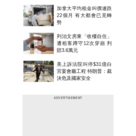
加拿大平均租金叫價連跌
22個月 有大都會已見轉
勢
列治文房東「收樓自住」
遭租客蹲守12次穿崩 判
賠3.6萬元
美上訴法院叫停$31億白
宮宴會廳工程 特朗普：裁
決危及國家安全