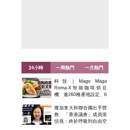
24小時
一周熱門
一月熱門
科技｜Mago Maga
Roma-X智能咖啡烘豆
機 逾260種產地設定、6
級烘焙 300克一次完成
獲加拿大和聯合國出手營
救 「香港議會」成員張
信燕：終於呼吸到自由空
氣！