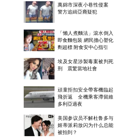
萬錦市深夜小巷性侵案
警方追緝亞裔疑犯
「懶人煮麵法」滾水倒入
即食麵包裝 網民擔心塑化
劑超標 附食安中心指引
埃及女星涉製毒案被判死
刑 震驚當地社會
頑童拒扣安全帶客機臨起
飛折返 全機乘客滯留維
多利亞過夜
美国参议员不解杜鲁多与
姬蒂派莉放闪为什么总能
被拍到？