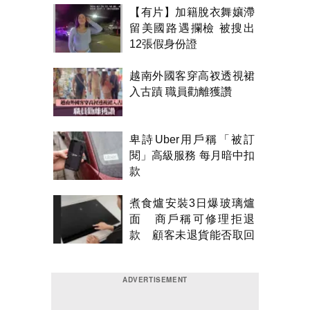
【有片】加籍脫衣舞孃滯
留美國路遇攔檢 被搜出
12張假身份證
越南外國客穿高衩透視裙
入古蹟 職員勸離獲讚
卑詩Uber用戶稱「被訂
閱」高級服務 每月暗中扣
款
煮食爐安裝3日爆玻璃爐
面 商戶稱可修理拒退
款 顧客未退貨能否取回
金錢？