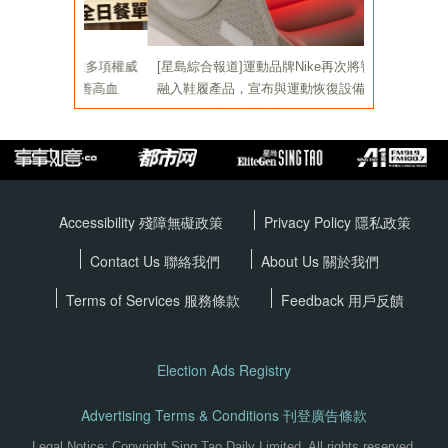
Accessibility 殘障無礙政策
Privacy Policy
隱私政策
Contact Us 聯絡我們
About Us 關於我們
Terms of Services
服務條款
Feedback 用戶反饋
Election Ads Registry
Advertising Terms & Conditions 刊登廣告條款
Legal Notice: Copyright Sing Tao Daily Limited. All rights reserved.