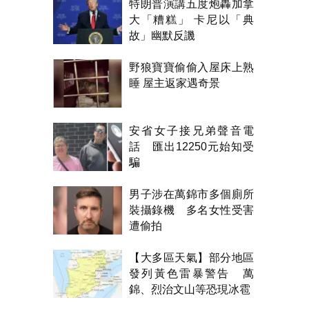
特朗普演講五度炮轟加拿
大「糟糕」 卡尼以「典
故」幽默反譏
野狼寶寶偷偷入屋床上熟
睡 屋主返家遇奇景
安省女子接兄弟聲音電
話 匯出12250元始知受
騙
男子涉在萬錦市多個廁所
裝攝錄機 多名女性受害
遭偷拍
【大多區天氣】部分地區
發列黃色雷暴警告 萬
錦、烈治文山等恐現冰雹