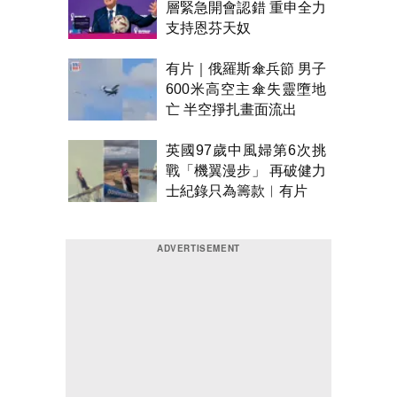
層緊急開會認錯 重申全力
支持恩芬天奴
有片｜俄羅斯傘兵節 男子
600米高空主傘失靈墮地
亡 半空掙扎畫面流出
英國97歲中風婦第6次挑
戰「機翼漫步」 再破健力
士紀錄只為籌款︱有片