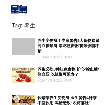
Tag: 养生
养生变伤身！专家警告5大食物暗藏
高血糖陷阱 常吃燕麦粥/糙米粥都中
招
2026年07月09日 18:00
养生必吃8种红色食物 护心/控血糖/
降血压 吃辣椒可延寿？
2026年03月02日 10:00
饮错茶养生变伤身 医生警告4种茶
不宜饮用 喝错恐致“农药落肚”