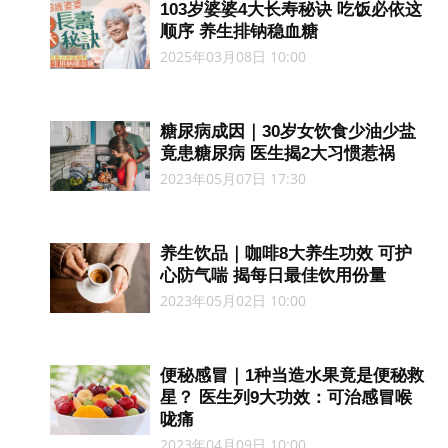
103岁婆婆4大长寿秘诀 吃饭必依这
顺序 养生排钠稳血糖
2025年03月08日 10:00
糖尿病成因｜30岁女饮食少油少盐
竟患糖尿病 医生揭2大习惯惹祸
2023年05月07日 17:30
养生饮品｜咖啡8大养生功效 可护
心防气喘 揭每日最佳饮用份量
2023年05月02日 10:00
便秘感冒｜1种当造水果竟是便秘救
星？ 医生列9大功效：可治感冒喉
咙痛
2023年04月09日 10:00