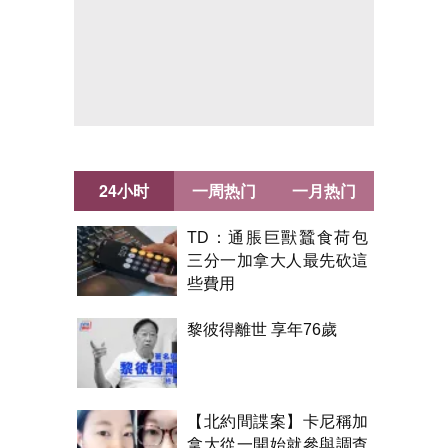
24小时
一周热门
一月热门
TD：通脹巨獸蠶食荷包
三分一加拿大人最先砍這
些費用
黎彼得離世 享年76歲
【北約間諜案】卡尼稱加
拿大從一開始就參與調查