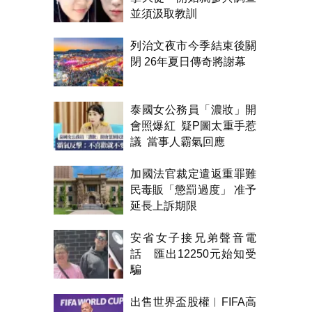
並須汲取教訓
列治文夜市今季結束後關
閉 26年夏日傳奇將謝幕
泰國女公務員「濃妝」開
會照爆紅 疑P圖太重手惹
議 當事人霸氣回應
加國法官裁定遣返重罪難
民毒販「懲罰過度」 准予
延長上訴期限
安省女子接兄弟聲音電
話 匯出12250元始知受
騙
出售世界盃股權︱FIFA高