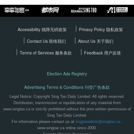
Accessibility 残障无碍政策
Privacy Policy
隐私政策
Contact Us 联络我们
About Us 关于我们
Terms of Services
服务条款
Feedback 用户反馈
Election Ads Registry
Advertising Terms & Conditions 刊登广告条款
Legal Notice: Copyright Sing Tao Daily Limited. All rights reserved.
Distribution, transmission or republication of any material from
www.singtao.ca is strictly prohibited without the prior written permission of
Sing Tao Daily Limited.
For information please contact us at
singtaoadmin@singtao.ca
.
www.singtao.ca online since 2000.