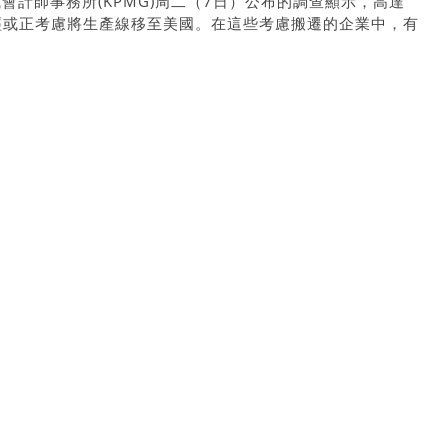
會計師事務所(KPMG)周二（7日）公布的調查顯示，高達
經或正考慮將生產線移至美國。在這些考慮搬遷的企業中，有
過渡。