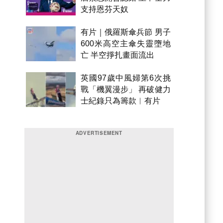
支持恩芬天奴
有片｜俄羅斯傘兵節 男子
600米高空主傘失靈墮地
亡 半空掙扎畫面流出
英國97歲中風婦第6次挑
戰「機翼漫步」 再破健力
士紀錄只為籌款︱有片