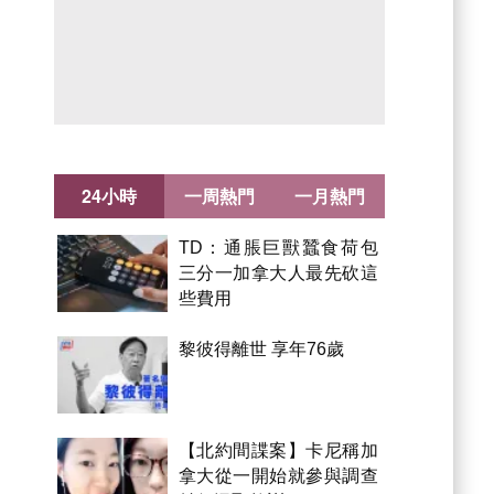
24小時
一周熱門
一月熱門
TD：通脹巨獸蠶食荷包
三分一加拿大人最先砍這
些費用
黎彼得離世 享年76歲
【北約間諜案】卡尼稱加
拿大從一開始就參與調查