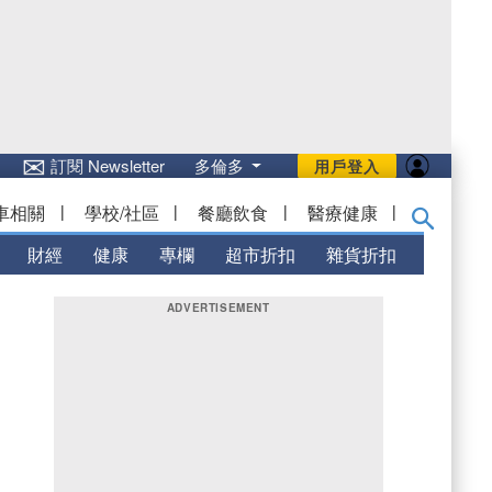
✉
訂閱 Newsletter
多倫多
用戶登入
車相關
|
學校/社區
|
餐廳飲食
|
醫療健康
|
財經
健康
專欄
超市折扣
雜貨折扣