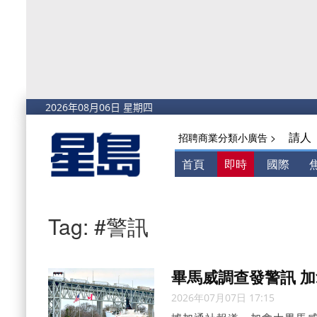
請人
招聘商業分類小廣告 >
首頁
即時
國際
Tag: #警訊
畢馬威調查發警訊 
2026年07月07日 17:15