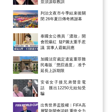
並須汲取教訓
列治文夜市今季結束後關
閉 26年夏日傳奇將謝幕
泰國女公務員「濃妝」開
會照爆紅 疑P圖太重手惹
議 當事人霸氣回應
加國法官裁定遣返重罪難
民毒販「懲罰過度」 准予
延長上訴期限
安省女子接兄弟聲音電
話 匯出12250元始知受
騙
出售世界盃股權︱FIFA高
層緊急開會認錯 重申全力