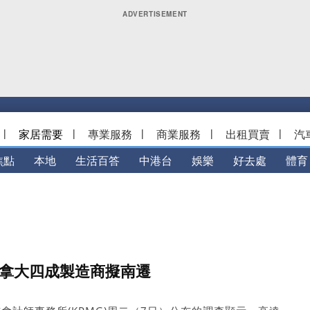
|
家居需要
|
專業服務
|
商業服務
|
出租買賣
|
汽
焦點
本地
生活百答
中港台
娛樂
好去處
體育
加拿大四成製造商擬南遷