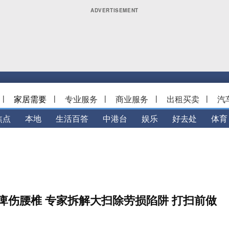
|
家居需要
|
专业服务
|
商业服务
|
出租买卖
|
汽
焦点
本地
生活百答
中港台
娱乐
好去处
体育
痺伤腰椎 专家拆解大扫除劳损陷阱 打扫前做