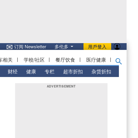
✉
订阅 Newsletter
多伦多
用戶登入
车相关
|
学校/社区
|
餐厅饮食
|
医疗健康
|
财经
健康
专栏
超市折扣
杂货折扣