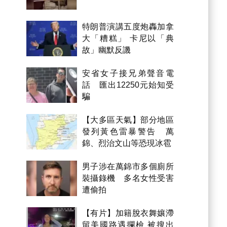
特朗普演講五度炮轟加拿
大「糟糕」 卡尼以「典
故」幽默反譏
安省女子接兄弟聲音電
話 匯出12250元始知受
騙
【大多區天氣】部分地區
發列黃色雷暴警告 萬
錦、烈治文山等恐現冰雹
男子涉在萬錦市多個廁所
裝攝錄機 多名女性受害
遭偷拍
【有片】加籍脫衣舞孃滯
留美國路遇攔檢 被搜出