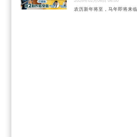
2026年02月06日 06:00
农历新年将至，马年即将来
重增加，肌肉乏力，一旦落
向《星岛头条》分享指，每
类劳损在大扫除期间会经常