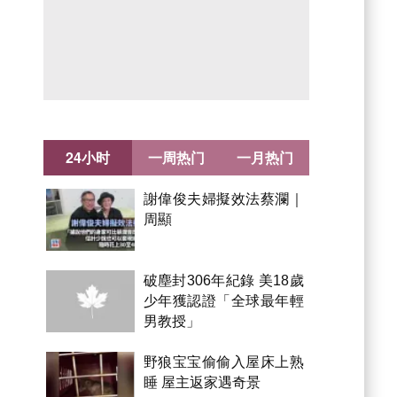
24小时
一周热门
一月热门
謝偉俊夫婦擬效法蔡瀾｜
周顯
破塵封306年紀錄 美18歲
少年獲認證「全球最年輕
男教授」
野狼宝宝偷偷入屋床上熟
睡 屋主返家遇奇景