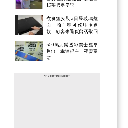
12張假身份證
煮食爐安裝3日爆玻璃爐
面 商戶稱可修理拒退
款 顧客未退貨能否取回
金錢？
500萬元樂透彩票士嘉堡
售出 幸運得主一夜變富
翁