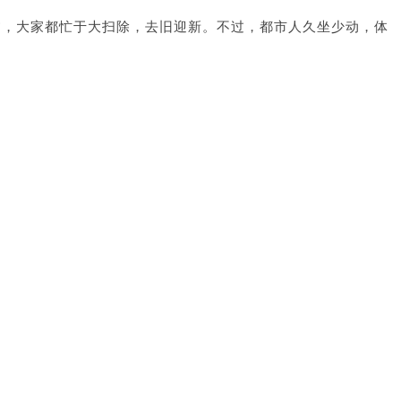
临，大家都忙于大扫除，去旧迎新。不过，都市人久坐少动，体
力打扫，容易引致腰椎伤害，甚至椎间盘突出。注册脊医王俊华
年新年前后都见到不少因大扫除而求诊的个案，更指出当中有3
出现。