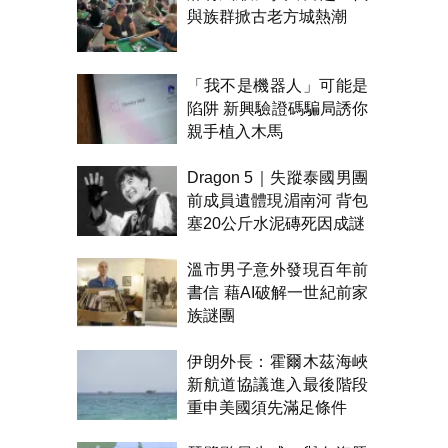
與族群掀古老方城熱潮
「我不是機器人」可能是
陷阱 新興驗證碼騙局誘你
親手植入木馬
Dragon 5｜失蹤泰國男團
前成員遺體現湄南河 背包
塞20公斤水泥磚死因成謎
溫市男子意外發現百年前
書信 藉AI破解一世紀前家
族謎團
伊朗外長：霍爾木茲海峽
新航道協議進入最後階段
重申美國須先滿足條件