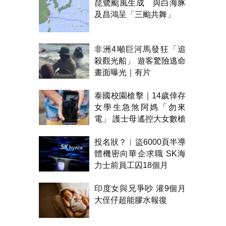
琵鷺颱風生成 與白海豚
及昌鴻呈「三颱共舞」
非洲4噸巨河馬發狂「追
殺觀光船」 遊客驚險逃命
畫面曝光｜有片
泰國校園槍擊｜14歲倖存
女學生急煞阿媽「勿來
電」 護士母遙控大女數槍
聲報警
投名狀？︱盜6000頁半導
體機密向華企求職 SK海
力士前員工囚18個月
印度女與兄爭吵 灌9個月
大侄仔超能膠水報復