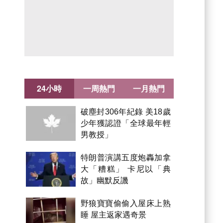
24小時
一周熱門
一月熱門
破塵封306年紀錄 美18歲
少年獲認證「全球最年輕
男教授」
特朗普演講五度炮轟加拿
大「糟糕」 卡尼以「典
故」幽默反譏
野狼寶寶偷偷入屋床上熟
睡 屋主返家遇奇景