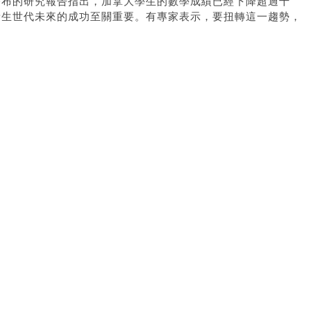
公布的研究報告指出，加拿大學生的數學成績已經下降超過十
新生世代未來的成功至關重要。有專家表示，要扭轉這一趨勢，
整個社會一起努力。