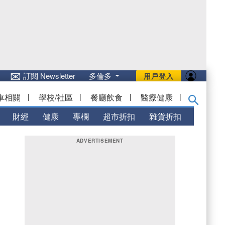
✉
訂閱 Newsletter
多倫多
用戶登入
車相關
|
學校/社區
|
餐廳飲食
|
醫療健康
|
財經
健康
專欄
超市折扣
雜貨折扣