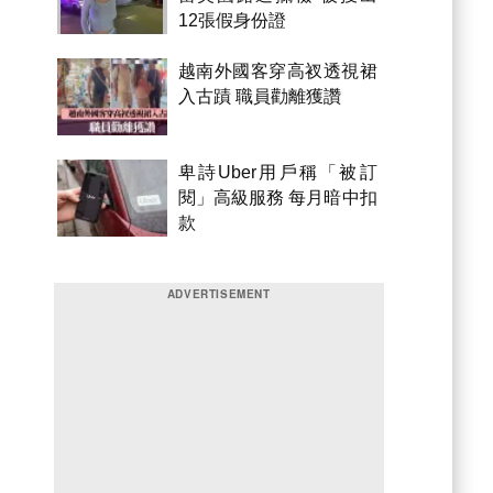
12張假身份證
越南外國客穿高衩透視裙
入古蹟 職員勸離獲讚
卑詩Uber用戶稱「被訂
閱」高級服務 每月暗中扣
款