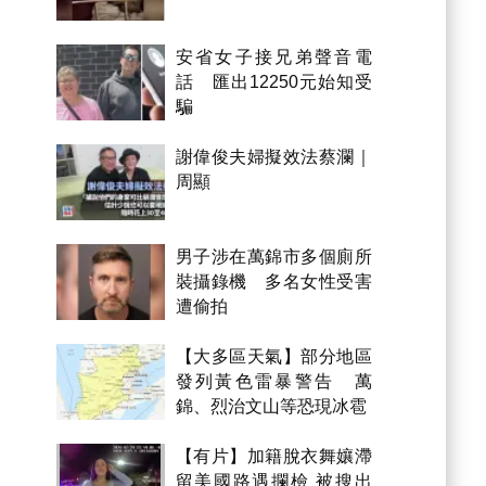
安省女子接兄弟聲音電
話 匯出12250元始知受
騙
謝偉俊夫婦擬效法蔡瀾｜
周顯
男子涉在萬錦市多個廁所
裝攝錄機 多名女性受害
遭偷拍
【大多區天氣】部分地區
發列黃色雷暴警告 萬
錦、烈治文山等恐現冰雹
【有片】加籍脫衣舞孃滯
留美國路遇攔檢 被搜出