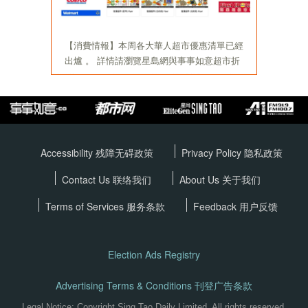
Accessibility 残障无碍政策
Privacy Policy
隐私政策
Contact Us 联络我们
About Us 关于我们
Terms of Services
服务条款
Feedback 用户反馈
Election Ads Registry
Advertising Terms & Conditions 刊登广告条款
Legal Notice: Copyright Sing Tao Daily Limited. All rights reserved.