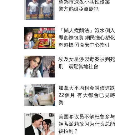
萬錦市深夜小巷性侵案
警方追緝亞裔疑犯
「懶人煮麵法」滾水倒入
即食麵包裝 網民擔心塑化
劑超標 附食安中心指引
埃及女星涉製毒案被判死
刑 震驚當地社會
加拿大平均租金叫價連跌
22個月 有大都會已見轉
勢
美国参议员不解杜鲁多与
姬蒂派莉放闪为什么总能
被拍到？