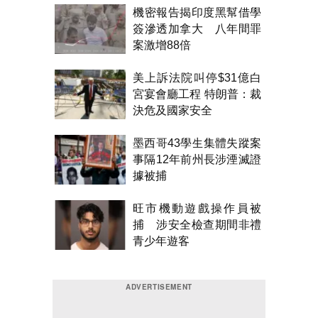
機密報告揭印度黑幫借學
簽滲透加拿大 八年間罪
案激增88倍
美上訴法院叫停$31億白
宮宴會廳工程 特朗普：裁
決危及國家安全
墨西哥43學生集體失蹤案
事隔12年前州長涉湮滅證
據被捕
旺市機動遊戲操作員被
捕 涉安全檢查期間非禮
青少年遊客