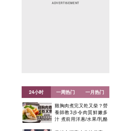
24小时
一周热门
一月热门
雞胸肉煮完又乾又柴？營
養師教3步令肉質鮮嫩多
汁 煮前用洋蔥/水果/乳酪
醃製都得？