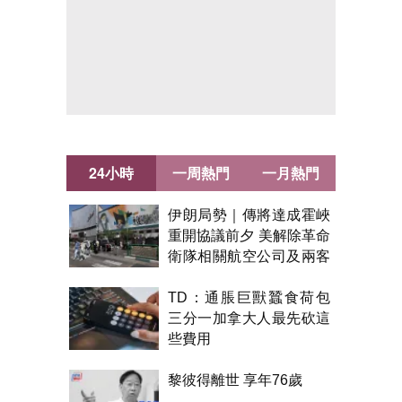
24小時
一周熱門
一月熱門
伊朗局勢｜傳將達成霍峽
重開協議前夕 美解除革命
衛隊相關航空公司及兩客
機制裁
TD：通脹巨獸蠶食荷包
三分一加拿大人最先砍這
些費用
黎彼得離世 享年76歲