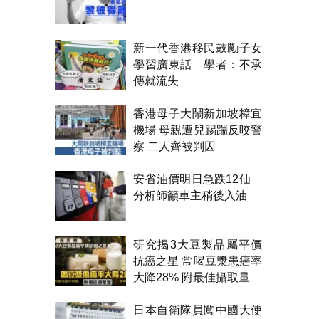
新一代香港移民鼓勵子女
學習廣東話 學者：不承
傳就流失
香港母子大鬧新加坡樟宜
機場 母親遭兒踢踹反咬警
察 二人齊被判囚
安省油價明日急跌12仙
分析師籲車主稍後入油
研究揭3大豆製品屬平價
抗癌之星 常喝豆漿患癌率
大降28% 附最佳攝取量
日本自衛隊員闖中國大使