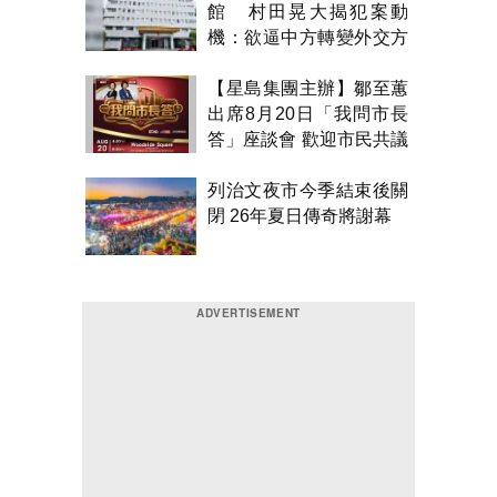
館 村田晃大揭犯案動
機：欲逼中方轉變外交方
針
【星島集團主辦】鄒至蕙
出席8月20日「我問市長
答」座談會 歡迎市民共議
市政
列治文夜市今季結束後關
閉 26年夏日傳奇將謝幕