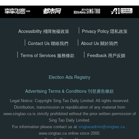
Accessibility 殘障無礙政策
Privacy Policy
隱私政策
Contact Us 聯絡我們
About Us 關於我們
Terms of Services
服務條款
Feedback 用戶反饋
Election Ads Registry
Advertising Terms & Conditions 刊登廣告條款
Legal Notice: Copyright Sing Tao Daily Limited. All rights reserved.
Distribution, transmission or republication of any material from
www.singtao.ca is strictly prohibited without the prior written permission of
Sing Tao Daily Limited.
For information please contact us at
singtaoadmin@singtao.ca
.
www.singtao.ca online since 2000.