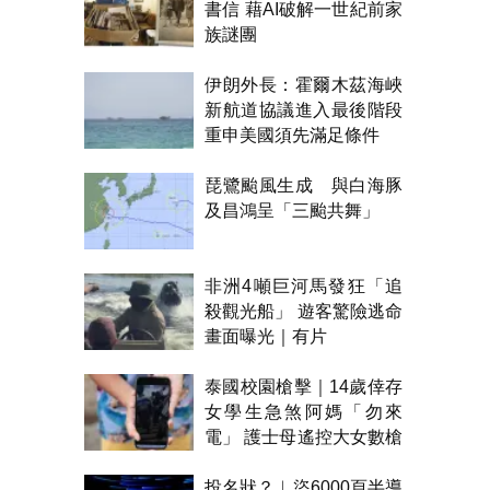
書信 藉AI破解一世紀前家
族謎團
伊朗外長：霍爾木茲海峽
新航道協議進入最後階段
重申美國須先滿足條件
琵鷺颱風生成 與白海豚
及昌鴻呈「三颱共舞」
非洲4噸巨河馬發狂「追
殺觀光船」 遊客驚險逃命
畫面曝光｜有片
泰國校園槍擊｜14歲倖存
女學生急煞阿媽「勿來
電」 護士母遙控大女數槍
聲報警
投名狀？︱盜6000頁半導