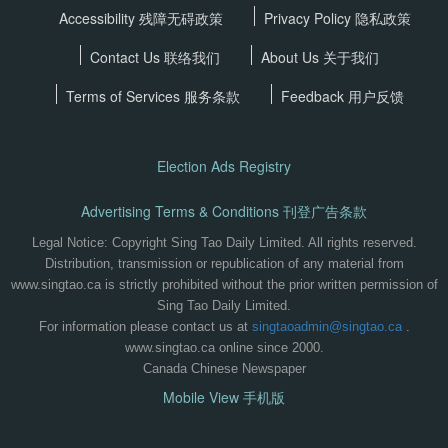
Accessibility 残障无碍政策
Privacy Policy
隐私政策
Contact Us 联络我们
About Us 关于我们
Terms of Services
服务条款
Feedback 用户反馈
Election Ads Registry
Advertising Terms & Conditions 刊登广告条款
Legal Notice: Copyright Sing Tao Daily Limited. All rights reserved.
Distribution, transmission or republication of any material from
www.singtao.ca is strictly prohibited without the prior written permission of
Sing Tao Daily Limited.
For information please contact us at
singtaoadmin@singtao.ca
.
www.singtao.ca online since 2000.
Canada Chinese Newspaper
Mobile View 手机版