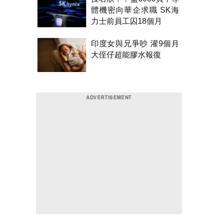
體機密向華企求職 SK海
力士前員工囚18個月
印度女與兄爭吵 灌9個月
大侄仔超能膠水報復