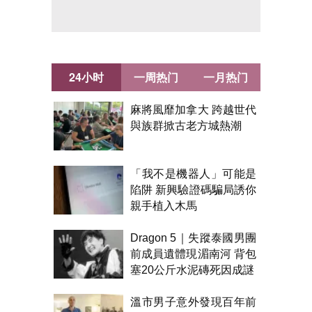
24小时
一周热门
一月热门
麻將風靡加拿大 跨越世代
與族群掀古老方城熱潮
「我不是機器人」可能是
陷阱 新興驗證碼騙局誘你
親手植入木馬
Dragon 5｜失蹤泰國男團
前成員遺體現湄南河 背包
塞20公斤水泥磚死因成謎
溫市男子意外發現百年前