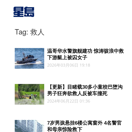
Tag: 救人
温哥华水警旗舰建功 惊涛骇浪中救
下游艇上被囚女子
2026年03月06日 19:18
【更新】目睹载30多小童校巴堕沟
男子狂奔欲救人反被车撞死
2024年06月22日 01:36
7岁男孩悬挂6楼公寓窗外 4名警官
和母亲惊险救下