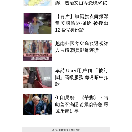
錦、烈治文山等恐現冰雹
【有片】加籍脫衣舞孃滯
留美國路遇攔檢 被搜出
12張假身份證
越南外國客穿高衩透視裙
入古蹟 職員勸離獲讚
卑詩Uber用戶稱「被訂
閱」高級服務 每月暗中扣
款
伊朗局勢｜《華郵》：特
朗普不滿隱瞞彈藥告急 嚴
厲斥責防長