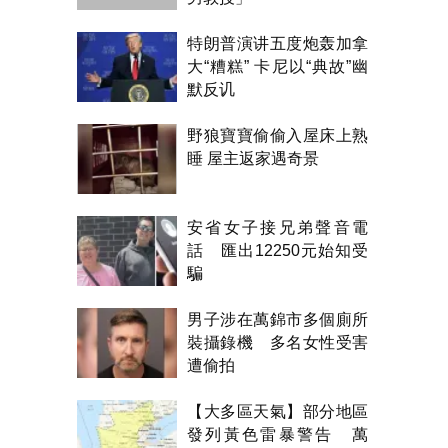
特朗普演讲五度炮轰加拿
大“糟糕” 卡尼以“典故”幽
默反讥
野狼寶寶偷偷入屋床上熟
睡 屋主返家遇奇景
安省女子接兄弟聲音電
話 匯出12250元始知受
騙
男子涉在萬錦市多個廁所
裝攝錄機 多名女性受害
遭偷拍
【大多區天氣】部分地區
發列黃色雷暴警告 萬