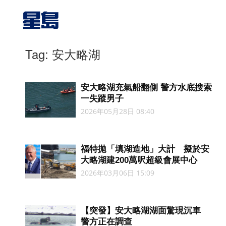
Tag: 安大略湖
安大略湖充氣船翻側 警方水底搜索
一失蹤男子
2026年05月28日 08:40
福特拋「填湖造地」大計 擬於安
大略湖建200萬呎超級會展中心
2026年03月06日 15:09
【突發】安大略湖湖面驚現沉車
警方正在調查