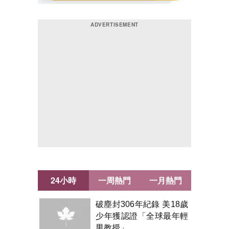
24小時
一周熱門
一月熱門
破塵封306年紀錄 美18歲
少年獲認證「全球最年輕
男教授」