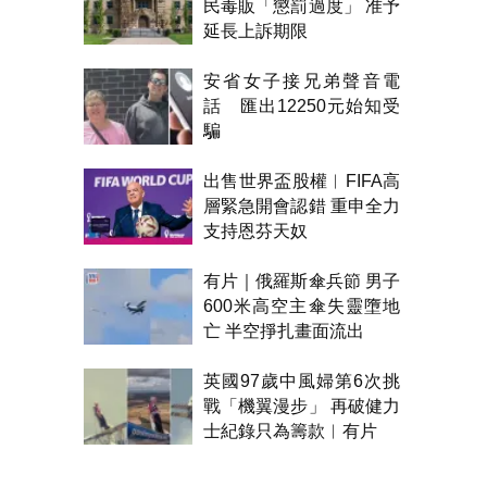
民毒販「懲罰過度」 准予
延長上訴期限
安省女子接兄弟聲音電
話 匯出12250元始知受
騙
出售世界盃股權︱FIFA高
層緊急開會認錯 重申全力
支持恩芬天奴
有片｜俄羅斯傘兵節 男子
600米高空主傘失靈墮地
亡 半空掙扎畫面流出
英國97歲中風婦第6次挑
戰「機翼漫步」 再破健力
士紀錄只為籌款︱有片