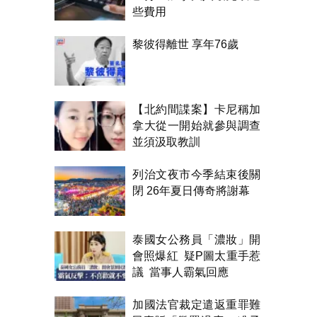
些費用
黎彼得離世 享年76歲
【北約間諜案】卡尼稱加
拿大從一開始就參與調查
並須汲取教訓
列治文夜市今季結束後關
閉 26年夏日傳奇將謝幕
泰國女公務員「濃妝」開
會照爆紅 疑P圖太重手惹
議 當事人霸氣回應
加國法官裁定遣返重罪難